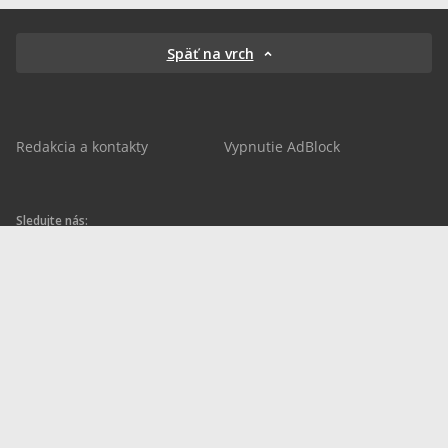
Späť na vrch
Redakcia a kontakty
Vypnutie AdBlock
Sledujte nás:
sportnet.sk
sportnet.sk
Sportnet
sportnet_sk
futbalnet.sk