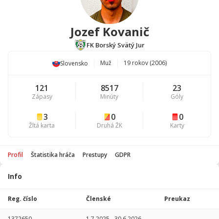
Jozef Kovanič
FK Borský Svätý Jur
Muž
19 rokov (2006)
Slovensko
121
8517
23
Zápasy
Minúty
Góly
3
0
0
Žltá karta
Druhá ŽK
Karty
Profil
Štatistika hráča
Prestupy
GDPR
Info
Štatistika
hráča
Reg. číslo
Členské
Preukaz
Sezóna
P
1372650
1.7.2025
-
30.6.2026
-