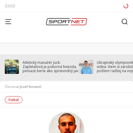
Atletický manažér Juck:
Ukrajinský olympionik
Zapletalová je pokorná hviezda,
videa: Viem si zarobiť,
peniaze berie ako sprievodný jav
pošlem radšej na voj
Členovia
/
Jozef Kovanič
Futbal