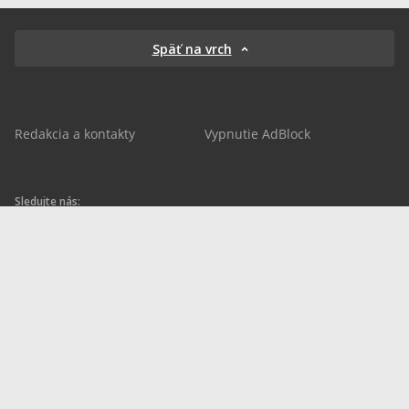
Späť na vrch
Redakcia a kontakty
Vypnutie AdBlock
Sledujte nás:
sportnet.sk
sportnet.sk
Sportnet
sportnet_sk
futbalnet.sk