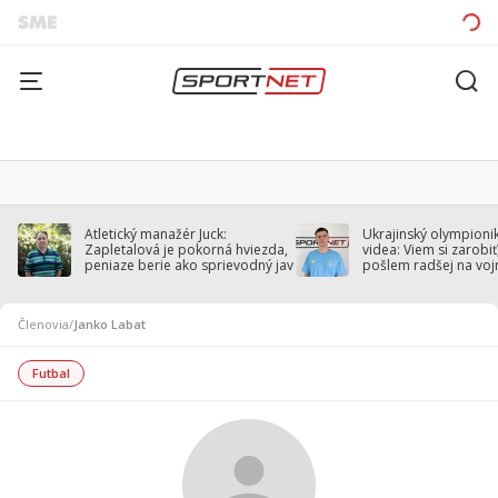
Atletický manažér Juck:
Ukrajinský olympionik
Zapletalová je pokorná hviezda,
videa: Viem si zarobiť,
peniaze berie ako sprievodný jav
pošlem radšej na voj
Členovia
/
Janko Labat
Futbal