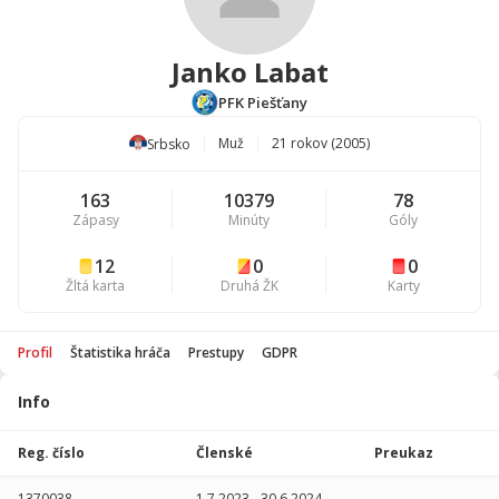
Janko Labat
PFK Piešťany
Muž
21 rokov (2005)
Srbsko
163
10379
78
Zápasy
Minúty
Góly
12
0
0
Žltá karta
Druhá ŽK
Karty
Profil
Štatistika hráča
Prestupy
GDPR
Info
Štatistika
hráča
Reg. číslo
Členské
Preukaz
Sezóna
P
1370038
1.7.2023
-
30.6.2024
-