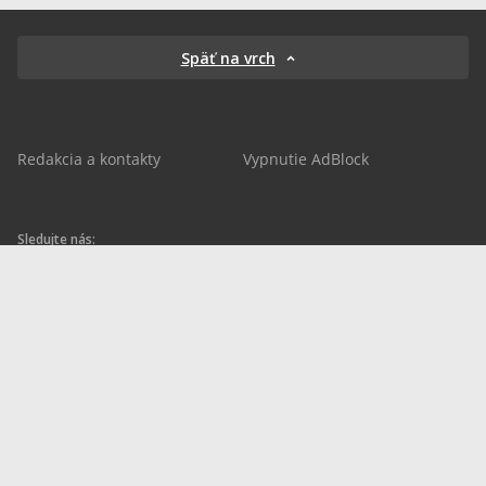
Späť na vrch
Redakcia a kontakty
Vypnutie AdBlock
Sledujte nás:
sportnet.sk
sportnet.sk
Sportnet
sportnet_sk
futbalnet.sk