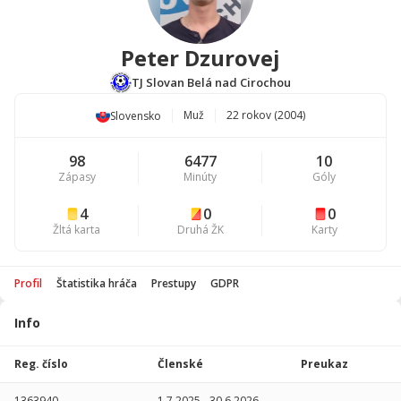
Peter Dzurovej
TJ Slovan Belá nad Cirochou
Muž
22 rokov (2004)
Slovensko
98
6477
10
Zápasy
Minúty
Góly
4
0
0
Žltá karta
Druhá ŽK
Karty
Profil
Štatistika hráča
Prestupy
GDPR
Info
Štatistika
hráča
Reg. číslo
Členské
Preukaz
Sezóna
P
1363940
1.7.2025
-
30.6.2026
-