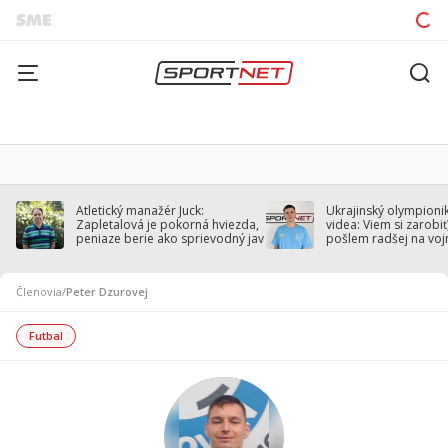
Atletický manažér Juck:
Ukrajinský olympionik
Zapletalová je pokorná hviezda,
videa: Viem si zarobiť,
peniaze berie ako sprievodný jav
pošlem radšej na voj
Členovia
/
Peter Dzurovej
Futbal