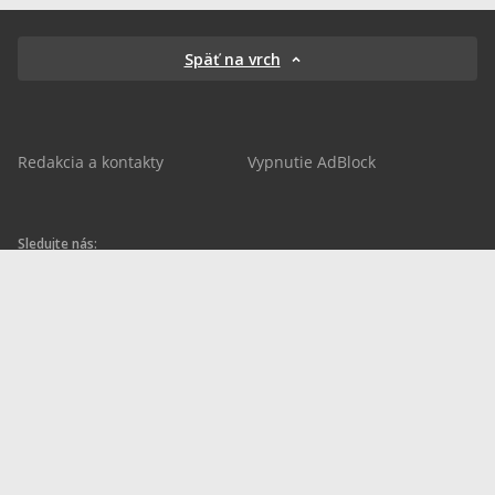
Späť na vrch
Redakcia a kontakty
Vypnutie AdBlock
Sledujte nás:
sportnet.sk
sportnet.sk
Sportnet
sportnet_sk
futbalnet.sk