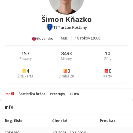
Šimon Kňazko
TJ Turčan Košťany
Muž
18 rokov (2008)
Slovensko
157
8493
10
Zápasy
Minúty
Góly
4
0
0
Žltá karta
Druhá ŽK
Karty
Profil
Štatistika hráča
Prestupy
GDPR
Info
Štatistika
hráča
Reg. číslo
Členské
Preukaz
Sezóna
P
1356480
1.7.2025
-
30.6.2026
-