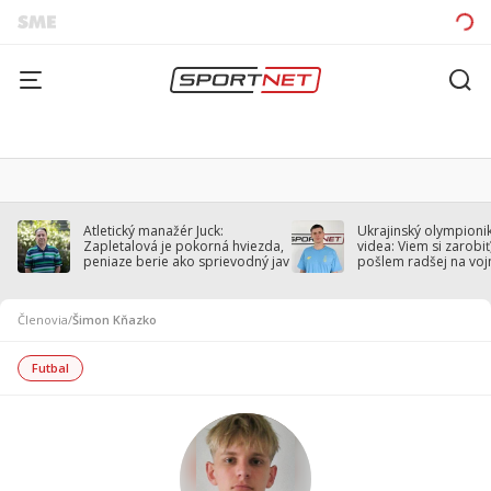
Atletický manažér Juck:
Ukrajinský olympionik
Zapletalová je pokorná hviezda,
videa: Viem si zarobiť,
peniaze berie ako sprievodný jav
pošlem radšej na voj
Členovia
/
Šimon Kňazko
Futbal