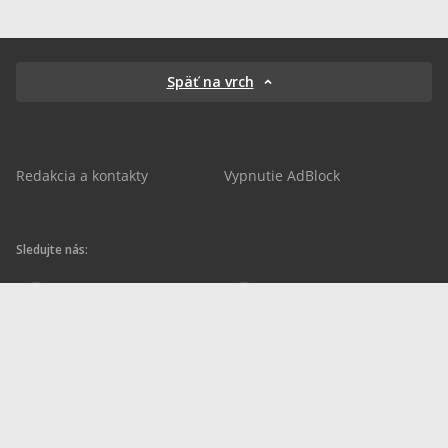
Späť na vrch
Redakcia a kontakty
Vypnutie AdBlock
Sledujte nás:
sportnet.sk
sportnet.sk
Sportnet
sportnet_sk
futbalnet.sk