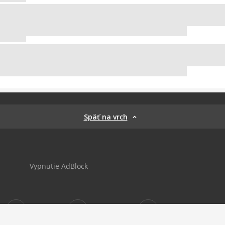
Späť na vrch
Vypnutie AdBlock
Sportnet
sportnet_sk
futbalnet.sk