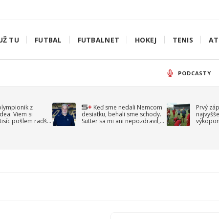
UŽ TU
FUTBAL
FUTBALNET
HOKEJ
TENIS
AT
PODCASTY
olympionik z
Keď sme nedali Nemcom
Prvý zá
idea: Viem si
desiatku, behali sme schody.
najvyšše
-tisíc pošlem radšej
Sutter sa mi ani nepozdravil,
výkopom
spomína Droppa
uzavret