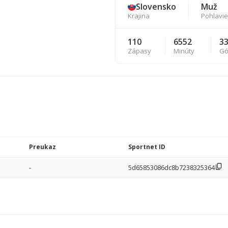
Slovensko
Muž
Krajina
Pohlavie
110
6552
3
Zápasy
Minúty
Gó
Preukaz
Sportnet ID
-
5d65853086dc8b7238325364