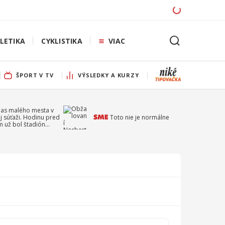
LETIKA
CYKLISTIKA
VIAC
ŠPORT V TV
VÝSLEDKY A KURZY
pas malého mesta v
j súťaži. Hodinu pred
Toto nie je normálne
 už bol štadión
ý