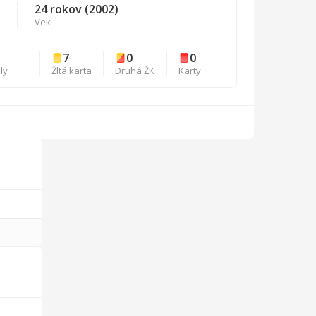
24 rokov (2002)
Vek
3
7
0
0
ly
Žltá karta
Druhá ŽK
Karty