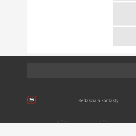
Redakcia a kontakty
Sledujte nás:
sportnet.sk
sportnet.sk