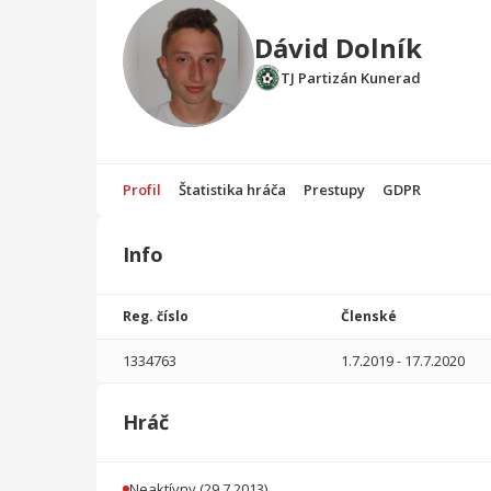
Dávid Dolník
TJ Partizán Kunerad
Profil
Štatistika hráča
Prestupy
GDPR
Info
Štatistika
hráča
Reg. číslo
Členské
Sezóna
P
1334763
1.7.2019
-
17.7.2020
2019/2020
3
142
0
0
0
0
Hráč
2018/2019
19
1664
5
6
0
0
2017/2018
2
57
0
0
0
0
Neaktívny
(29.7.2013)