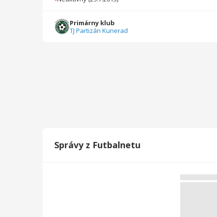
2016/2017
26
1737
12
1
0
0
Primárny klub
TJ Partizán Kunerad
2015/2016
18
853
7
0
0
0
2014/2015
26
1331
8
0
0
0
2013/2014
16
768
1
0
0
0
Celkovo
110
6552
33
7
0
0
Správy z Futbalnetu