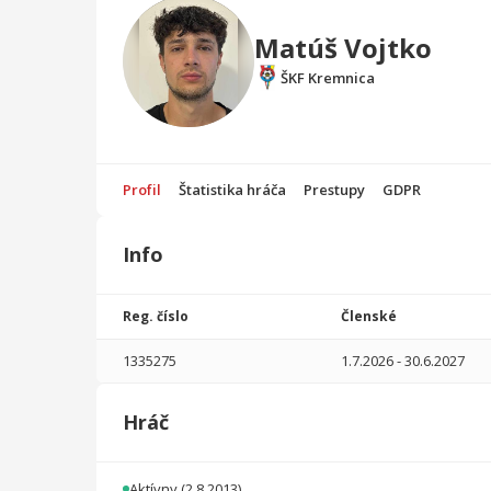
Matúš Vojtko
ŠKF Kremnica
Profil
Štatistika hráča
Prestupy
GDPR
Info
Štatistika
hráča
Reg. číslo
Členské
Sezóna
P
1335275
1.7.2026
-
30.6.2027
2025/2026
25
1651
6
0
0
0
Hráč
2024/2025
26
1927
3
0
0
0
2023/2024
26
2052
8
1
0
0
Aktívny
(2.8.2013)