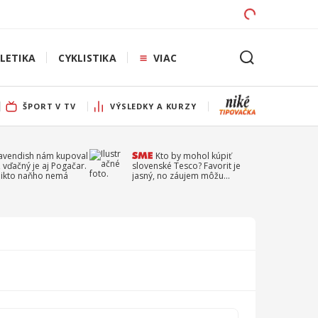
LETIKA
CYKLISTIKA
VIAC
ŠPORT V TV
VÝSLEDKY A KURZY
Cavendish nám kupoval
Kto by mohol kúpiť
 vďačný je aj Pogačar.
slovenské Tesco? Favorit je
 nikto naňho nemá
jasný, no záujem môžu
prejaviť aj ďalší