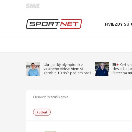
HVIEZDY SÚ 
Ukrajinský olympionik z
Keď sm
virálneho videa: Viem si
desiatku, b
zarobiť, 10-tisíc pošlem radšej
Sutter sa mi
na vojnu
spomína D
Členovia
/
Matúš Vojtko
Futbal