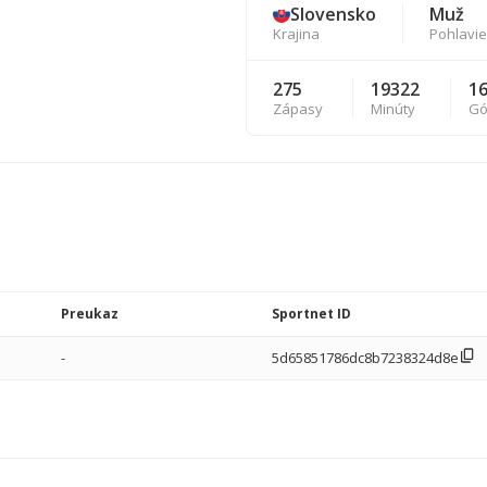
Slovensko
Muž
Krajina
Pohlavie
275
19322
1
Zápasy
Minúty
Gó
Preukaz
Sportnet ID
-
5d65851786dc8b7238324d8e