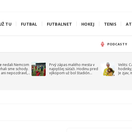
UŽ TU
FUTBAL
FUTBALNET
HOKEJ
TENIS
AT
PODCASTY
e nedali Nemcom
Prvý zápas malého mesta v
Velits: 
ehali sme schody.
najvyššej súťaži. Hodinu pred
hodinky,
 ani nepozdravil,
výkopom už bol štadión
Je zjav,
roppa
uzavretý