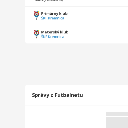
2022/2023
26
2300
7
2
0
0
Primárny klub
ŠKF Kremnica
2021/2022
25
2186
8
0
0
0
2020/2021
10
714
1
0
0
0
Materský klub
ŠKF Kremnica
2019/2020
17
1160
3
0
0
0
2018/2019
24
1276
10
0
0
0
2017/2018
24
1404
51
0
0
0
2016/2017
18
1260
22
0
0
0
2015/2016
18
1260
29
0
0
0
Správy z Futbalnetu
2014/2015
18
1052
5
0
0
0
2013/2014
18
1080
11
0
0
0
Celkovo
275
19322
164
3
0
0