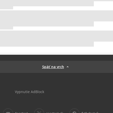
Späť na vrch
Vypnutie AdBlock