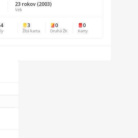
23 rokov (2003)
Vek
64
3
0
0
ly
Žltá karta
Druhá ŽK
Karty