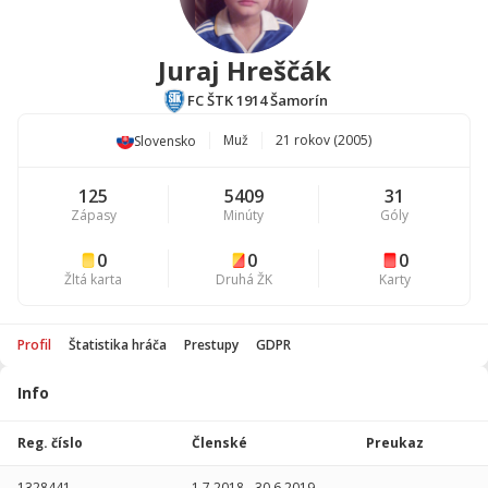
Juraj Hreščák
FC ŠTK 1914 Šamorín
Muž
21 rokov (2005)
Slovensko
125
5409
31
Zápasy
Minúty
Góly
0
0
0
Žltá karta
Druhá ŽK
Karty
Profil
Štatistika hráča
Prestupy
GDPR
Info
Štatistika
hráča
Reg. číslo
Členské
Preukaz
Sezóna
P
1328441
1.7.2018
-
30.6.2019
-