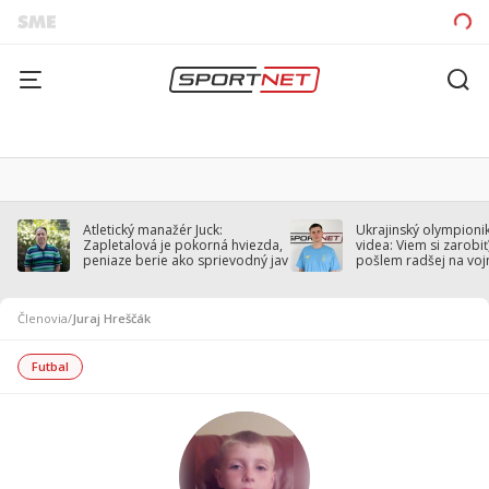
Atletický manažér Juck:
Ukrajinský olympionik
Zapletalová je pokorná hviezda,
videa: Viem si zarobiť,
peniaze berie ako sprievodný jav
pošlem radšej na voj
Členovia
/
Juraj Hreščák
Futbal