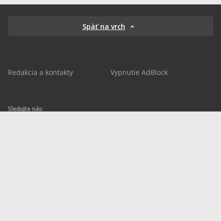
Späť na vrch
Redakcia a kontakty
Vypnutie AdBlock
Sledujte nás:
sportnet.sk
sportnet.sk
Sportnet
sportnet_sk
futbalnet.sk