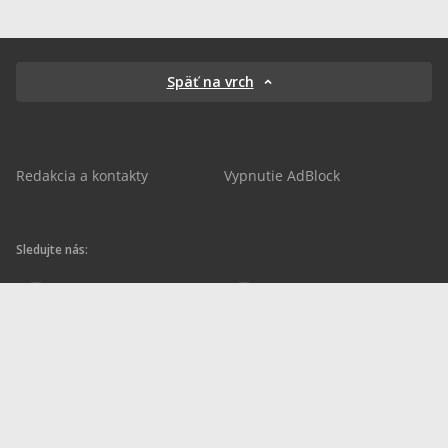
Späť na vrch
Redakcia a kontakty
Vypnutie AdBlock
Sledujte nás:
sportnet.sk
sportnet.sk
Sportnet
sportnet_sk
futbalnet.sk