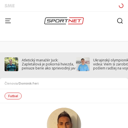
Atletický manažér Juck:
Ukrajinský olympionik
Zapletalová je pokorná hviezda,
videa: Viem si zarobiť,
peniaze berie ako sprievodný jav
pošlem radšej na voj
Členovia
/
Dominik Feri
Futbal