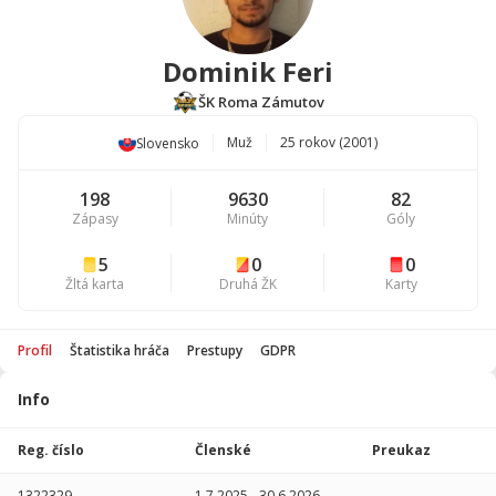
Dominik Feri
ŠK Roma Zámutov
Muž
25 rokov (2001)
Slovensko
198
9630
82
Zápasy
Minúty
Góly
5
0
0
Žltá karta
Druhá ŽK
Karty
Profil
Štatistika hráča
Prestupy
GDPR
Info
Štatistika
hráča
Reg. číslo
Členské
Preukaz
Sezóna
P
1322329
1.7.2025
-
30.6.2026
-