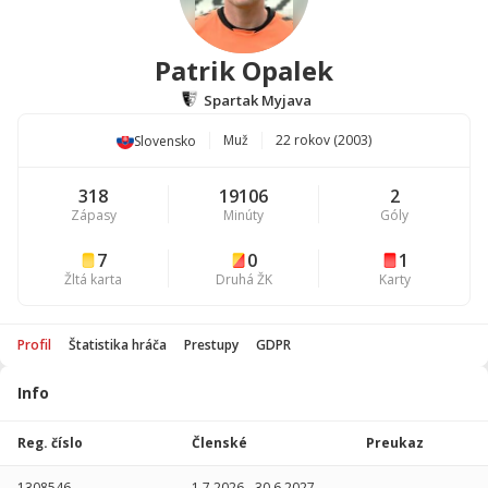
Patrik Opalek
Spartak Myjava
Muž
22 rokov (2003)
Slovensko
318
19106
2
Zápasy
Minúty
Góly
7
0
1
Žltá karta
Druhá ŽK
Karty
Profil
Štatistika hráča
Prestupy
GDPR
Info
Štatistika
hráča
Reg. číslo
Členské
Preukaz
Sezóna
P
1308546
1.7.2026
-
30.6.2027
-