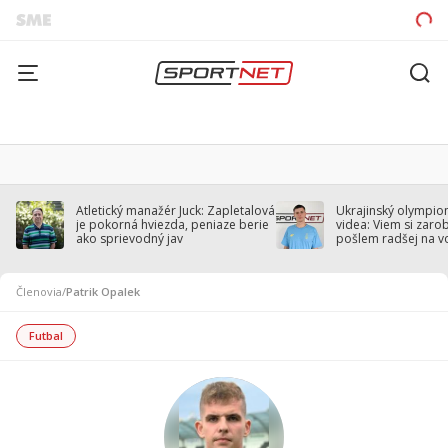
Atletický manažér Juck: Zapletalová
Ukrajinský olympion
je pokorná hviezda, peniaze berie
videa: Viem si zarobi
ako sprievodný jav
pošlem radšej na v
Členovia
/
Patrik Opalek
Futbal