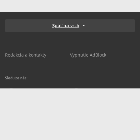
Späť na vrch
Redakcia a kontakty
Vypnutie AdBlock
Sledujte nás:
sportnet.sk
sportnet.sk
Sportnet
sportnet_sk
futbalnet.sk