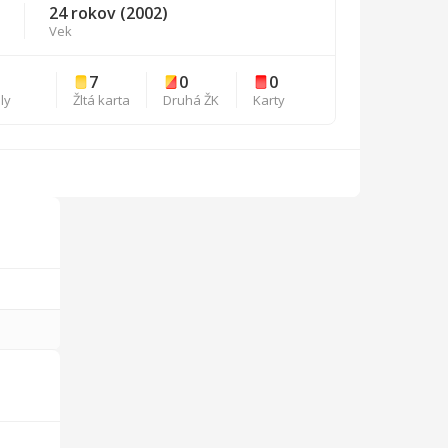
24 rokov (2002)
Vek
5
7
0
0
ly
Žltá karta
Druhá ŽK
Karty