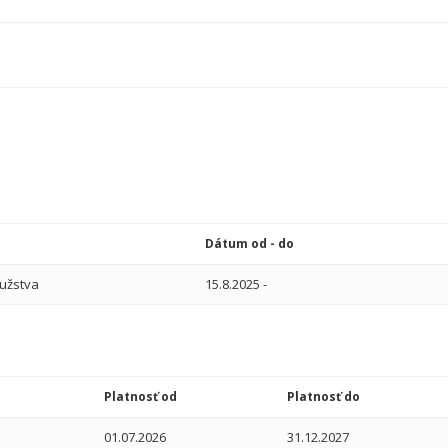
Dátum od - do
ružstva
15.8.2025
-
Platnosť od
Platnosť do
01.07.2026
31.12.2027