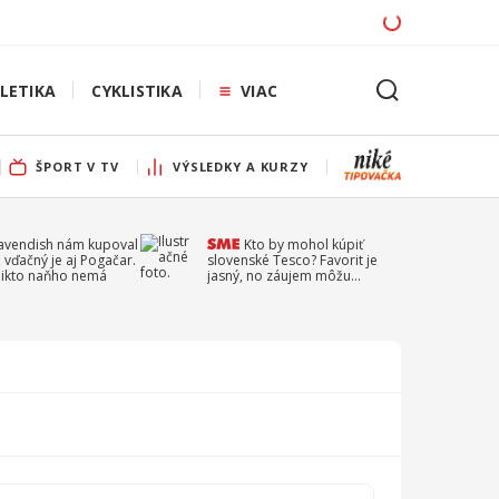
LETIKA
CYKLISTIKA
VIAC
ŠPORT V TV
VÝSLEDKY A KURZY
Cavendish nám kupoval
Kto by mohol kúpiť
 vďačný je aj Pogačar.
slovenské Tesco? Favorit je
 nikto naňho nemá
jasný, no záujem môžu
prejaviť aj ďalší