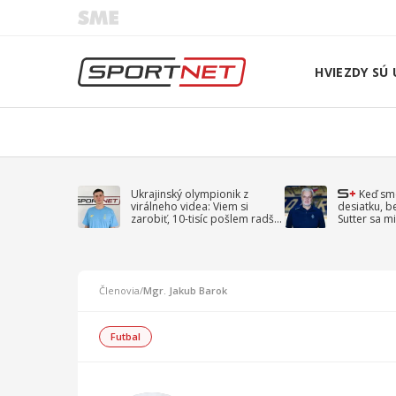
HVIEZDY SÚ 
Ukrajinský olympionik z
Keď sm
virálneho videa: Viem si
desiatku, b
zarobiť, 10-tisíc pošlem radšej
Sutter sa mi
na vojnu
spomína D
Členovia
/
Mgr. Jakub Barok
Futbal