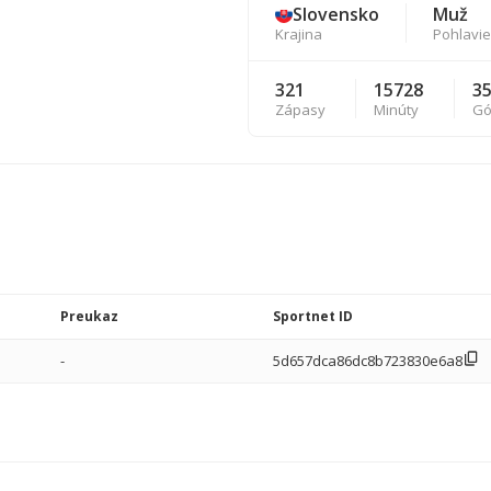
Slovensko
Muž
Krajina
Pohlavie
321
15728
3
Zápasy
Minúty
Gó
Preukaz
Sportnet ID
-
5d657dca86dc8b723830e6a8