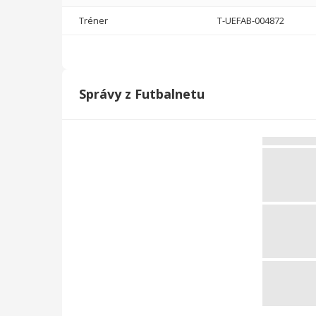
Celkovo
321
15728
35
7
0
0
Tréner
T-UEFAB-004872
Tréner
T-UEFAGC-006524
Správy z Futbalnetu