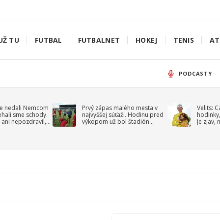
UŽ TU
FUTBAL
FUTBALNET
HOKEJ
TENIS
AT
PODCASTY
e nedali Nemcom
Prvý zápas malého mesta v
Velits: 
ehali sme schody.
najvyššej súťaži. Hodinu pred
hodinky,
 ani nepozdravil,
výkopom už bol štadión
Je zjav,
roppa
uzavretý