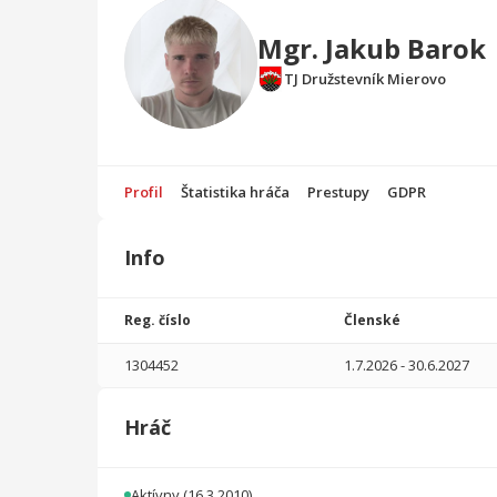
Mgr. Jakub Barok
TJ Družstevník Mierovo
Profil
Štatistika hráča
Prestupy
GDPR
Info
Štatistika
hráča
Reg. číslo
Členské
Sezóna
P
1304452
1.7.2026
-
30.6.2027
2025/2026
14
989
6
1
0
0
Hráč
2024/2025
17
1356
9
1
0
0
2023/2024
24
1945
9
1
0
0
Aktívny
(16.3.2010)