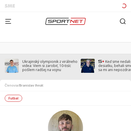
Ukrajinský olympionik z virálneho
Keď sme nedal
videa: Viem si zarobiť, 10-tisíc
desiatku, behali sm
pošlem radšej na vojnu
sa mi ani nepozdra
Droppa
Členovia
/
Branislav Ihnát
Futbal