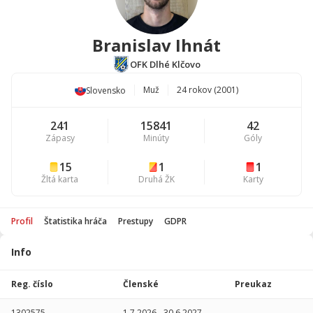
Branislav Ihnát
OFK Dlhé Klčovo
Muž
24 rokov (2001)
Slovensko
241
15841
42
Zápasy
Minúty
Góly
15
1
1
Žltá karta
Druhá ŽK
Karty
Profil
Štatistika hráča
Prestupy
GDPR
Info
Štatistika
hráča
Reg. číslo
Členské
Preukaz
Sezóna
P
1302575
1.7.2026
-
30.6.2027
-