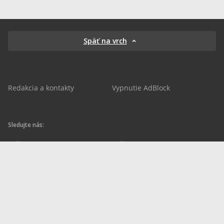
Späť na vrch
Redakcia a kontakty
Vypnutie AdBlock
Sledujte nás:
sportnet.sk
sportnet.sk
Sportnet
sportnet_sk
futbalnet.sk