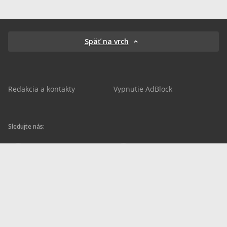
Späť na vrch
Redakcia a kontakty
Vypnutie AdBlock
Sledujte nás:
sportnet.sk
sportnet.sk
Sportnet
sportnet_sk
futbalnet.sk