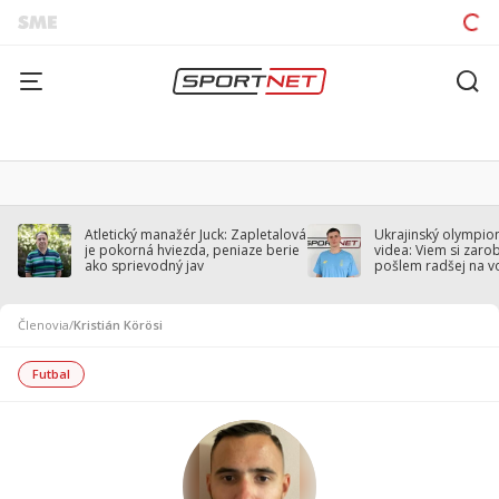
Atletický manažér Juck: Zapletalová
Ukrajinský olympion
je pokorná hviezda, peniaze berie
videa: Viem si zarobi
ako sprievodný jav
pošlem radšej na v
Členovia
/
Kristián Körösi
Futbal