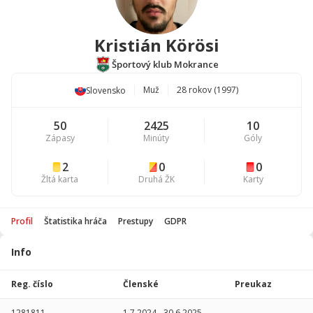
Kristián Körösi
Športový klub Mokrance
Muž
28 rokov (1997)
Slovensko
50
2425
10
Zápasy
Minúty
Góly
2
0
0
Žltá karta
Druhá ŽK
Karty
Profil
Štatistika hráča
Prestupy
GDPR
Info
Štatistika
hráča
Reg. číslo
Členské
Preukaz
Sezóna
P
1281811
1.7.2024
-
30.6.2025
-