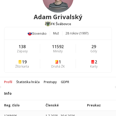
Adam Grivalský
FK Švábovce
Muž
28 rokov (1997)
Slovensko
138
11592
29
Zápasy
Minúty
Góly
19
1
2
Žltá karta
Druhá ŽK
Karty
Profil
Štatistika hráča
Prestupy
GDPR
Info
Štatistika
hráča
Reg. číslo
Členské
Preukaz
Sezóna
P
1268696
1.7.2025
-
30.6.2026
-