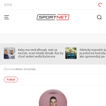
Keby ma nedraftovali, svet sa
Atletický manažér J
nezrúti, vraví mladý Slovák. Raz by
je pokorná hviezda,
chcel sedieť vedľa Kučerova
ako sprievodný jav
Členovia
/
Adam Grivalský
Futbal