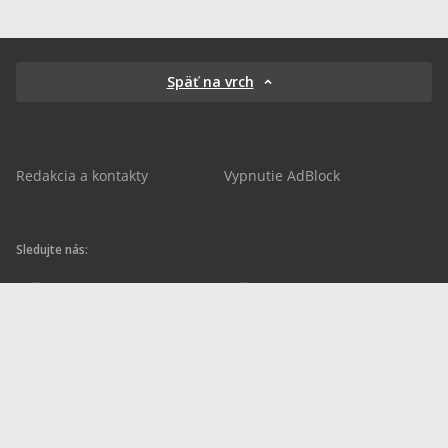
Späť na vrch
Redakcia a kontakty
Vypnutie AdBlock
Sledujte nás:
sportnet.sk
sportnet.sk
Sportnet
sportnet_sk
futbalnet.sk