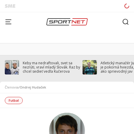
Keby ma nedraftovali, svet sa
Atletický manažér J
nezrúti, vraví mladý Slovák. Raz by
je pokorná hviezda,
chcel sedieť vedľa Kučerova
ako sprievodný jav
Členovia
/
Ondrej Hudaček
Futbal