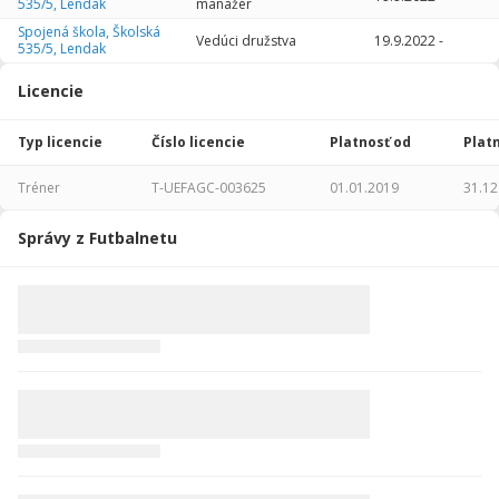
535/5, Lendak
manažér
2014/2015
15
1010
0
0
0
0
Spojená škola, Školská
Vedúci družstva
19.9.2022
-
535/5, Lendak
2013/2014
27
2328
0
2
0
1
Licencie
2012/2013
30
2345
1
0
0
0
Typ licencie
Číslo licencie
Platnosť od
Plat
Celkovo
233
16388
1
16
0
1
Tréner
T-UEFAGC-003625
01.01.2019
31.12
Správy z Futbalnetu