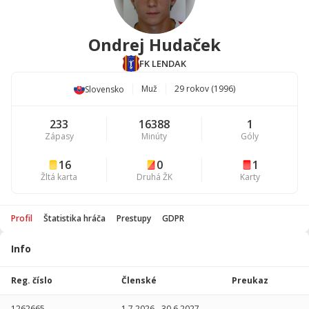
Ondrej Hudaček
FK LENDAK
Muž
29 rokov (1996)
Slovensko
233
16388
1
Zápasy
Minúty
Góly
16
0
1
Žltá karta
Druhá ŽK
Karty
Profil
Štatistika hráča
Prestupy
GDPR
Info
Štatistika
hráča
Reg. číslo
Členské
Preukaz
Sezóna
P
1262665
1.7.2026
-
30.6.2027
-