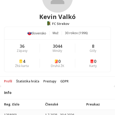
Kevin Valkó
FC Strekov
Muž
30 rokov (1996)
Slovensko
36
3044
8
Zápasy
Minúty
Góly
4
0
0
Žltá karta
Druhá ŽK
Karty
Profil
Štatistika hráča
Prestupy
GDPR
Info
Štatistika
hráča
Reg. číslo
Členské
Preukaz
Sezóna
P
1258903
1.7.2025
-
30.6.2026
-