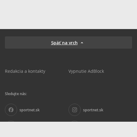
Späť na vrch
Redakcia a kontakty
Vypnutie AdBlock
Sledujte nás:
sportnet.sk
sportnet.sk
Sportnet
sportnet_sk