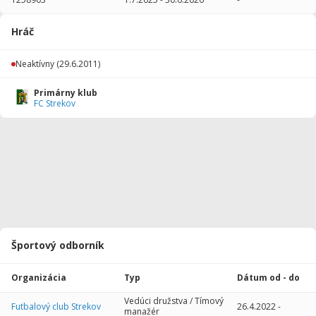
2016/2017
4
360
0
1
0
0
Hráč
2015/2016
8
524
0
0
0
0
Neaktívny
(29.6.2011)
2014/2015
24
2160
8
3
0
0
Primárny klub
Celkovo
36
3044
8
4
0
0
FC Strekov
Športový odborník
Organizácia
Typ
Dátum od - do
Vedúci družstva / Tímový
Futbalový club Strekov
26.4.2022
-
manažér