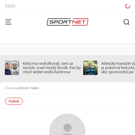
Keby ma nedraftovali, svet sa
Atletický manažér J
nezrúti, vraví mladý Slovák. Raz by
je pokorná hviezda,
chcel sedieť vedľa Kučerova
ako sprievodný jav
Členovia
/
Kevin Valkó
Futbal