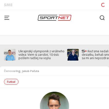
Ukrajinský olympionik z virálneho
Keď sme nedal
videa: Viem si zarobiť, 10-tisíc
desiatku, behali sm
pošlem radšej na vojnu
sa mi ani nepozdra
Droppa
Členovia
/
Ing, Jakub Pačuta
Futbal