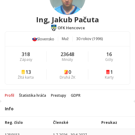
Ing, Jakub Pačuta
OFK Hencovce
Muž
30 rokov (1996)
Slovensko
318
23648
16
Zápasy
Minúty
Góly
13
0
1
Žltá karta
Druhá ŽK
Karty
Profil
Štatistika hráča
Prestupy
GDPR
Info
Štatistika
hráča
Reg. číslo
Členské
Preukaz
Sezóna
P
1259153
1.7.2026
-
30.6.2027
-