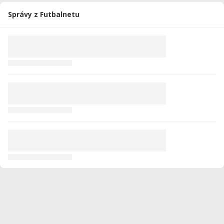
2015/2016
29
1800
0
1
0
0
Správy z Futbalnetu
2014/2015
27
2001
5
0
0
1
2013/2014
28
2316
2
0
0
0
2012/2013
42
1860
2
2
0
0
Celkovo
318
23648
16
13
0
1