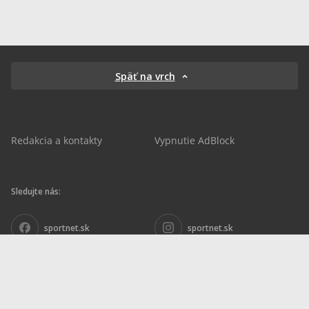
Späť na vrch
Redakcia a kontakty
Vypnutie AdBlock
Sledujte nás:
sportnet.sk
sportnet.sk
Sportnet
sportnet_sk
futbalnet.sk