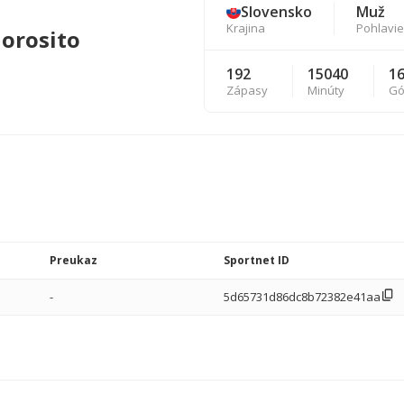
Slovensko
Muž
Krajina
Pohlavie
Gorosito
192
15040
1
Zápasy
Minúty
Gó
Preukaz
Sportnet ID
-
5d65731d86dc8b72382e41aa