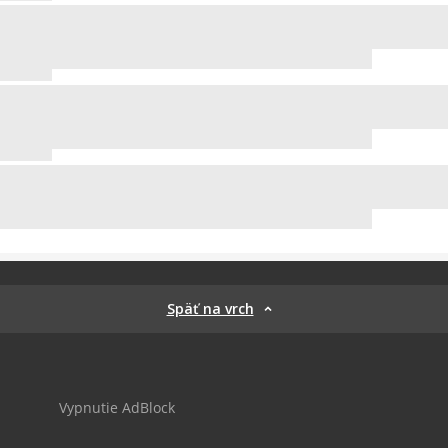
Späť na vrch
Vypnutie AdBlock