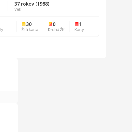
37 rokov (1988)
Vek
6
30
0
1
ly
Žltá karta
Druhá ŽK
Karty