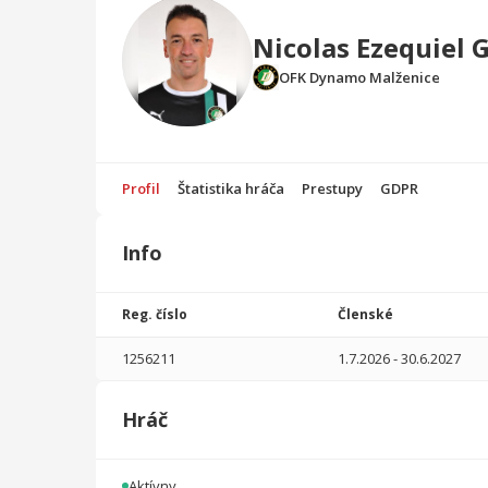
Nicolas Ezequiel 
OFK Dynamo Malženice
Profil
Štatistika hráča
Prestupy
GDPR
Info
Štatistika
hráča
Reg. číslo
Členské
Sezóna
P
1256211
1.7.2026
-
30.6.2027
2026/2027
2
180
1
0
0
0
Hráč
2025/2026
13
1059
0
3
0
0
2024/2025
18
886
2
3
0
0
Aktívny