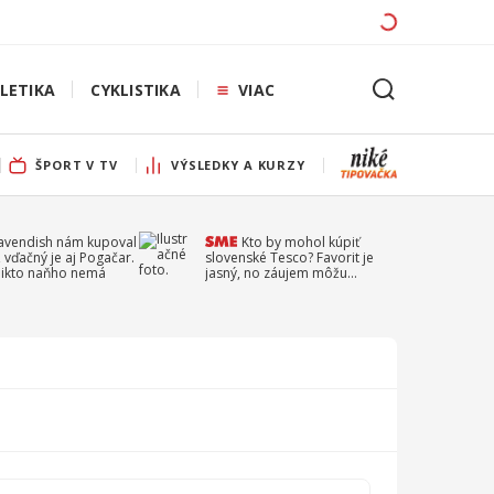
LETIKA
CYKLISTIKA
VIAC
ŠPORT V TV
VÝSLEDKY A KURZY
Cavendish nám kupoval
Kto by mohol kúpiť
 vďačný je aj Pogačar.
slovenské Tesco? Favorit je
 nikto naňho nemá
jasný, no záujem môžu
prejaviť aj ďalší