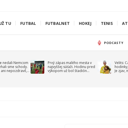
UŽ TU
FUTBAL
FUTBALNET
HOKEJ
TENIS
AT
PODCASTY
e nedali Nemcom
Prvý zápas malého mesta v
Velits: 
ehali sme schody.
najvyššej súťaži. Hodinu pred
hodinky,
 ani nepozdravil,
výkopom už bol štadión
Je zjav,
roppa
uzavretý