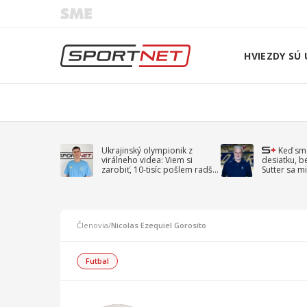
HVIEZDY SÚ 
Ukrajinský olympionik z
Keď sm
virálneho videa: Viem si
desiatku, b
zarobiť, 10-tisíc pošlem radšej
Sutter sa mi
na vojnu
spomína D
Členovia
/
Nicolas Ezequiel Gorosito
Futbal