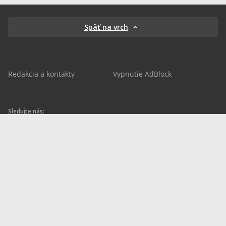
Späť na vrch
Redakcia a kontakty
Vypnutie AdBlock
Sledujte nás:
sportnet.sk
sportnet.sk
Sportnet
sportnet_sk
futbalnet.sk