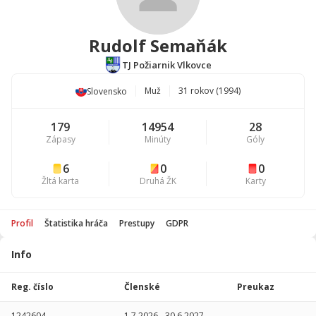
Rudolf Semaňák
TJ Požiarnik Vlkovce
Muž
31 rokov (1994)
Slovensko
179
14954
28
Zápasy
Minúty
Góly
6
0
0
Žltá karta
Druhá ŽK
Karty
Profil
Štatistika hráča
Prestupy
GDPR
Info
Štatistika
hráča
Reg. číslo
Členské
Preukaz
Sezóna
P
1242604
1.7.2026
-
30.6.2027
-