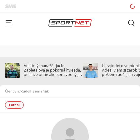
Atletický manažér Juck:
Ukrajinský olympionik
Zapletalová je pokorná hviezda,
videa: Viem si zarobiť,
peniaze berie ako sprievodný jav
pošlem radšej na voj
Členovia
/
Rudolf Semaňák
Futbal