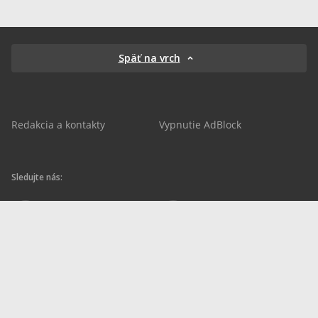
Späť na vrch
Redakcia a kontakty
Vypnutie AdBlock
Sledujte nás:
sportnet.sk
sportnet.sk
Sportnet
sportnet_sk
futbalnet.sk