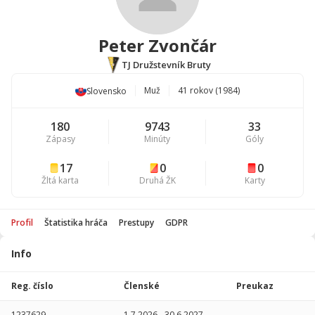
Peter Zvončár
TJ Družstevník Bruty
Muž
41 rokov (1984)
Slovensko
180
9743
33
Zápasy
Minúty
Góly
17
0
0
Žltá karta
Druhá ŽK
Karty
Profil
Štatistika hráča
Prestupy
GDPR
Info
Štatistika
hráča
Reg. číslo
Členské
Preukaz
Sezóna
P
1237629
1.7.2026
-
30.6.2027
-