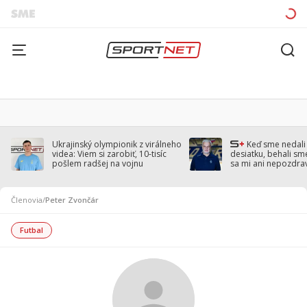
Ukrajinský olympionik z virálneho
Keď sme nedal
videa: Viem si zarobiť, 10-tisíc
desiatku, behali sm
pošlem radšej na vojnu
sa mi ani nepozdra
Droppa
Členovia
/
Peter Zvončár
Futbal