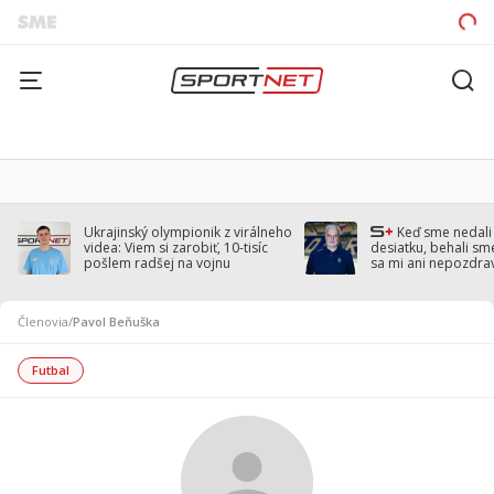
Ukrajinský olympionik z virálneho
Keď sme nedal
videa: Viem si zarobiť, 10-tisíc
desiatku, behali sm
pošlem radšej na vojnu
sa mi ani nepozdra
Droppa
Členovia
/
Pavol Beňuška
Futbal