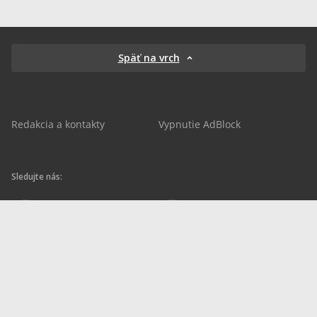
Späť na vrch
Redakcia a kontakty
Vypnutie AdBlock
Sledujte nás:
sportnet.sk
sportnet.sk
Sportnet
sportnet_sk
futbalnet.sk