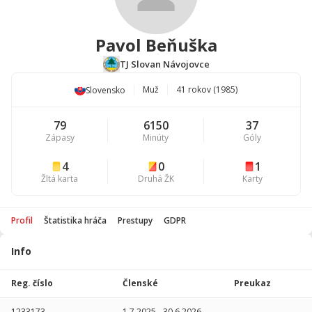
Pavol Beňuška
TJ Slovan Návojovce
Muž
41 rokov (1985)
Slovensko
79
6150
37
Zápasy
Minúty
Góly
4
0
1
Žltá karta
Druhá ŽK
Karty
Profil
Štatistika hráča
Prestupy
GDPR
Info
Štatistika
hráča
Reg. číslo
Členské
Preukaz
Sezóna
P
1233173
1.7.2025
-
30.6.2026
-