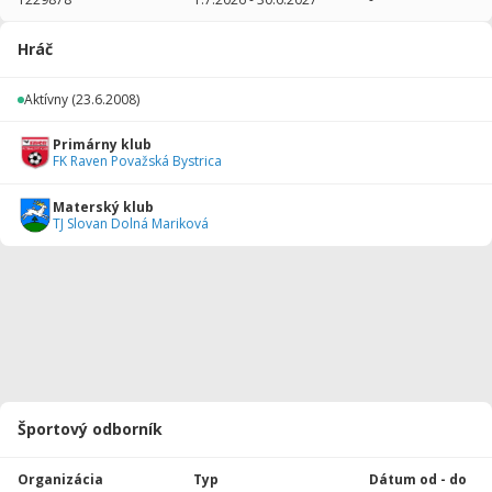
2025/2026
7
493
0
0
0
0
Hráč
2015/2016
2
135
0
0
0
0
Aktívny
(23.6.2008)
2014/2015
10
502
0
3
0
0
Primárny klub
2013/2014
4
49
0
0
0
0
FK Raven Považská Bystrica
Celkovo
23
1179
0
3
0
0
Materský klub
TJ Slovan Dolná Mariková
Športový odborník
Organizácia
Typ
Dátum od - do