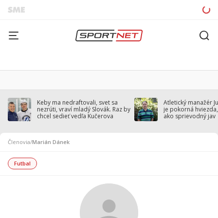
Keby ma nedraftovali, svet sa
Atletický manažér J
nezrúti, vraví mladý Slovák. Raz by
je pokorná hviezda,
chcel sedieť vedľa Kučerova
ako sprievodný jav
Členovia
/
Marián Dánek
Futbal