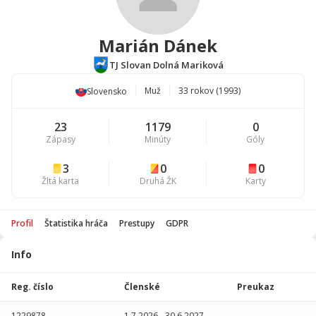
Marián Dánek
TJ Slovan Dolná Mariková
Muž
33 rokov (1993)
Slovensko
23
1179
0
Zápasy
Minúty
Góly
3
0
0
Žltá karta
Druhá ŽK
Karty
Profil
Štatistika hráča
Prestupy
GDPR
Info
Štatistika
hráča
Reg. číslo
Členské
Preukaz
Sezóna
P
1229878
1.7.2026
-
30.6.2027
-