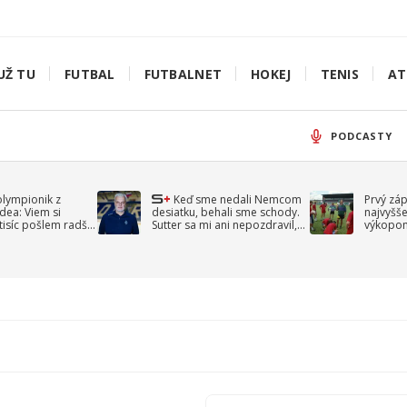
UŽ TU
FUTBAL
FUTBALNET
HOKEJ
TENIS
AT
PODCASTY
olympionik z
Keď sme nedali Nemcom
Prvý zá
idea: Viem si
desiatku, behali sme schody.
najvyšše
-tisíc pošlem radšej
Sutter sa mi ani nepozdravil,
výkopom
spomína Droppa
uzavret