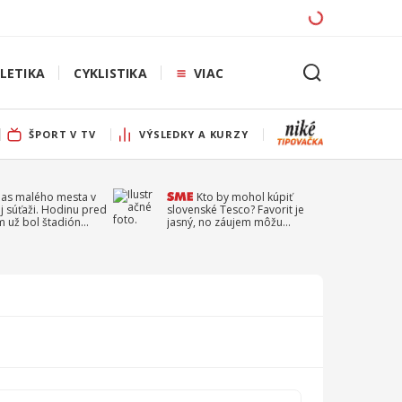
LETIKA
CYKLISTIKA
VIAC
ŠPORT V TV
VÝSLEDKY A KURZY
pas malého mesta v
Kto by mohol kúpiť
j súťaži. Hodinu pred
slovenské Tesco? Favorit je
 už bol štadión
jasný, no záujem môžu
ý
prejaviť aj ďalší