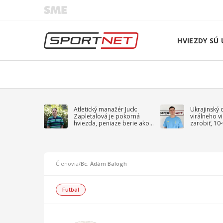
HVIEZDY SÚ 
Atletický manažér Juck:
Ukrajinský 
Zapletalová je pokorná
virálneho v
hviezda, peniaze berie ako
zarobiť, 10
sprievodný jav
na vojnu
Členovia
/
Bc. Ádám Balogh
Futbal