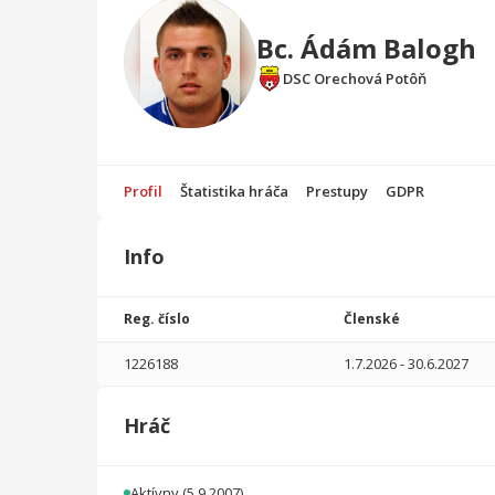
Bc. Ádám Balogh
DSC Orechová Potôň
Profil
Štatistika hráča
Prestupy
GDPR
Info
Štatistika
hráča
Reg. číslo
Členské
Sezóna
P
1226188
1.7.2026
-
30.6.2027
2025/2026
4
90
0
1
0
0
Hráč
2024/2025
22
1690
3
1
0
0
2023/2024
27
2080
1
1
0
0
Aktívny
(5.9.2007)