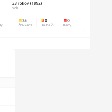
33 rokov (1992)
Vek
0
25
0
0
ly
Žltá karta
Druhá ŽK
Karty