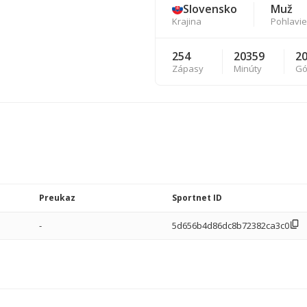
Slovensko
Muž
Krajina
Pohlavie
254
20359
2
Zápasy
Minúty
Gó
Preukaz
Sportnet ID
-
5d656b4d86dc8b72382ca3c0