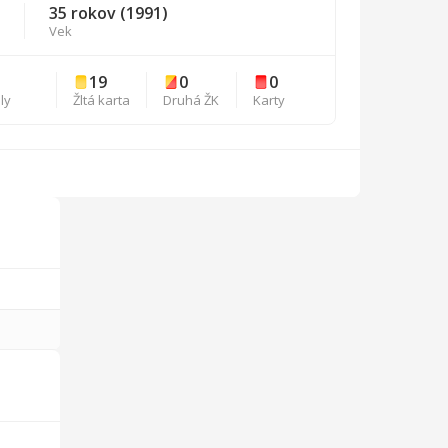
35 rokov (1991)
Vek
19
0
0
ly
Žltá karta
Druhá ŽK
Karty