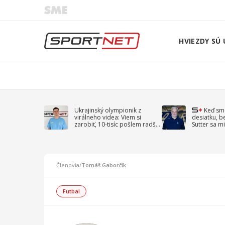
HVIEZDY SÚ 
Ukrajinský olympionik z
Keď sm
virálneho videa: Viem si
desiatku, b
zarobiť, 10-tisíc pošlem radšej
Sutter sa mi
na vojnu
spomína D
Členovia
/
Tomáš Gaborčík
Futbal