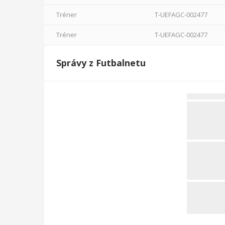
Celkovo
247
15365
0
19
0
0
Tréner
T-UEFAGC-002477
Tréner
T-UEFAGC-002477
Správy z Futbalnetu