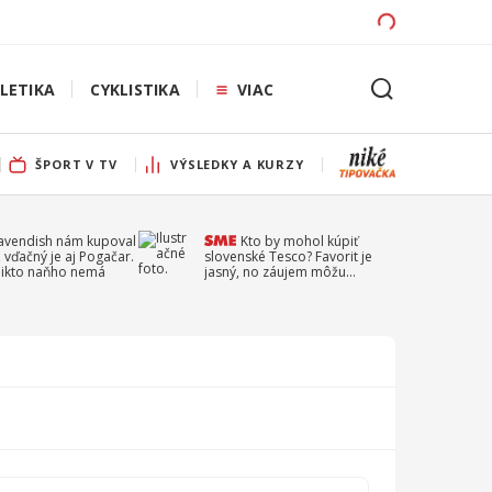
LETIKA
CYKLISTIKA
VIAC
ŠPORT V TV
VÝSLEDKY A KURZY
Cavendish nám kupoval
Kto by mohol kúpiť
 vďačný je aj Pogačar.
slovenské Tesco? Favorit je
 nikto naňho nemá
jasný, no záujem môžu
prejaviť aj ďalší