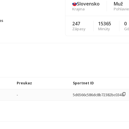
Slovensko
Muž
Krajina
Pohlavie
es
247
15365
0
Zápasy
Minúty
Gó
Preukaz
Sportnet ID
-
5d6566c586dc8b72382bc034