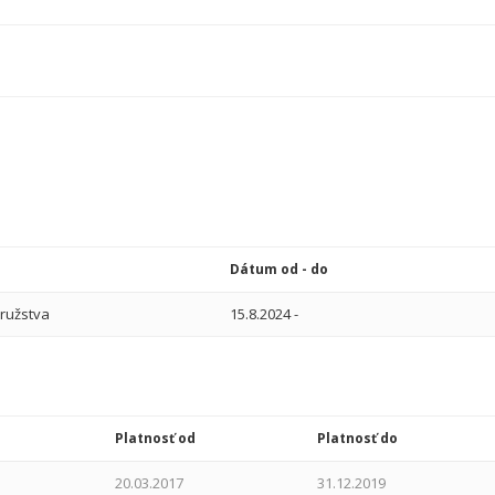
Dátum od - do
ružstva
15.8.2024
-
Platnosť od
Platnosť do
20.03.2017
31.12.2019