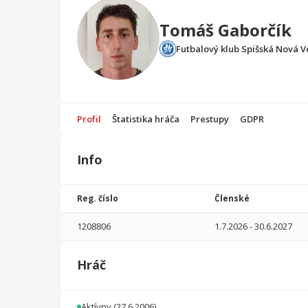
Tomáš Gaborčík
Futbalový klub Spišská Nová V
Profil
Štatistika hráča
Prestupy
GDPR
Info
Štatistika
hráča
Reg. číslo
Členské
Sezóna
P
1208806
1.7.2026
-
30.6.2027
2026/2027
1
0
0
0
0
0
Hráč
2025/2026
1
0
0
0
0
0
2024/2025
1
0
0
0
0
0
Aktívny
(27.6.2006)