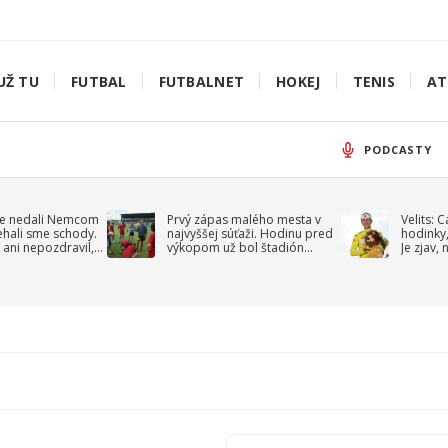
UŽ TU
FUTBAL
FUTBALNET
HOKEJ
TENIS
AT
PODCASTY
e nedali Nemcom
Prvý zápas malého mesta v
Velits: 
ehali sme schody.
najvyššej súťaži. Hodinu pred
hodinky,
 ani nepozdravil,
výkopom už bol štadión
Je zjav,
roppa
uzavretý