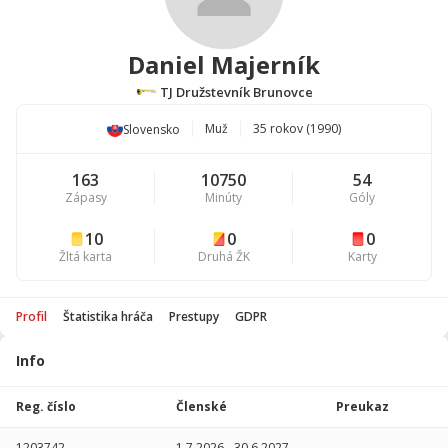
Daniel Majerník
TJ Družstevník Brunovce
Muž
35 rokov (1990)
Slovensko
163
10750
54
Zápasy
Minúty
Góly
10
0
0
Žltá karta
Druhá ŽK
Karty
Profil
Štatistika hráča
Prestupy
GDPR
Info
Štatistika
hráča
Reg. číslo
Členské
Preukaz
Sezóna
P
1203742
1.7.2026
-
30.6.2027
-