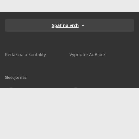
Späť na vrch
Redakcia a kontakty
Vypnutie AdBlock
Sledujte nás:
sportnet.sk
sportnet.sk
Sportnet
sportnet_sk
futbalnet.sk