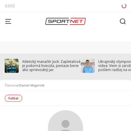
Atletický manažér Juck: Zapletalová
Ukrajinský olympion
je pokorná hviezda, peniaze berie
videa: Viem si zarobi
ako sprievodný jav
pošlem radšej na v
Členovia
/
Daniel Majerník
Futbal