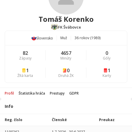
Tomáš Korenko
FK Švábovce
Muž
36 rokov (1989)
Slovensko
82
4657
0
Zápasy
Minúty
Góly
1
0
1
Žltá karta
Druhá ŽK
Karty
Profil
Štatistika hráča
Prestupy
GDPR
Info
Štatistika
hráča
Reg. číslo
Členské
Preukaz
Sezóna
P
1190262
1.7.2026
-
30.6.2027
-