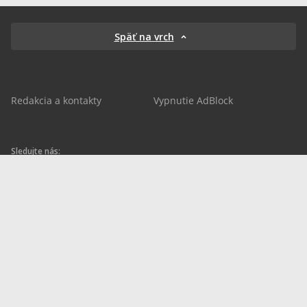
Späť na vrch
Redakcia a kontakty
Vypnutie AdBlock
Sledujte nás:
sportnet.sk
sportnet.sk
Sportnet
sportnet_sk
futbalnet.sk