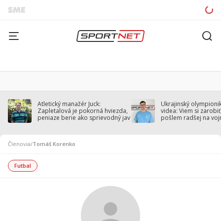
Atletický manažér Juck:
Ukrajinský olympionik
Zapletalová je pokorná hviezda,
videa: Viem si zarobiť,
peniaze berie ako sprievodný jav
pošlem radšej na voj
Členovia
/
Tomáš Korenko
Futbal