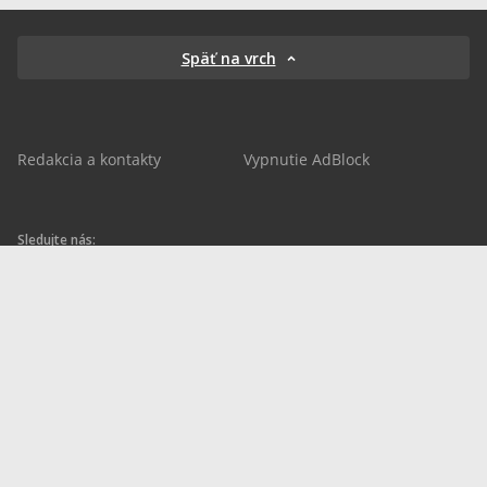
Späť na vrch
Redakcia a kontakty
Vypnutie AdBlock
Sledujte nás:
sportnet.sk
sportnet.sk
Sportnet
sportnet_sk
futbalnet.sk