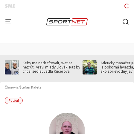
Keby ma nedraftovali, svet sa
Atletický manažér J
nezrúti, vraví mladý Slovák. Raz by
je pokorná hviezda,
chcel sedieť vedľa Kučerova
ako sprievodný jav
Členovia
/
Štefan Kaleta
Futbal