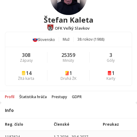
Štefan Kaleta
OFK Veľký Slavkov
Muž
38 rokov (1988)
Slovensko
308
25359
3
Zápasy
Minúty
Góly
14
1
1
Žltá karta
Druhá ŽK
Karty
Profil
Štatistika hráča
Prestupy
GDPR
Info
Štatistika
hráča
Reg. číslo
Členské
Preukaz
Sezóna
P
1187624
1.7.2026
-
30.6.2027
-