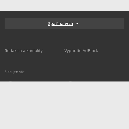
Späť na vrch
Redakcia a kontakty
Vypnutie AdBlock
Sledujte nás:
sportnet.sk
sportnet.sk
Sportnet
sportnet_sk
futbalnet.sk