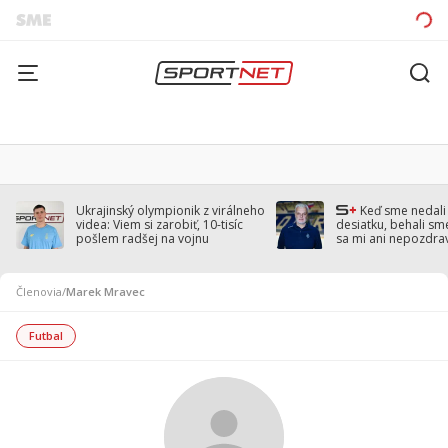
Ukrajinský olympionik z virálneho
Keď sme nedal
videa: Viem si zarobiť, 10-tisíc
desiatku, behali sm
pošlem radšej na vojnu
sa mi ani nepozdra
Droppa
Členovia
/
Marek Mravec
Futbal