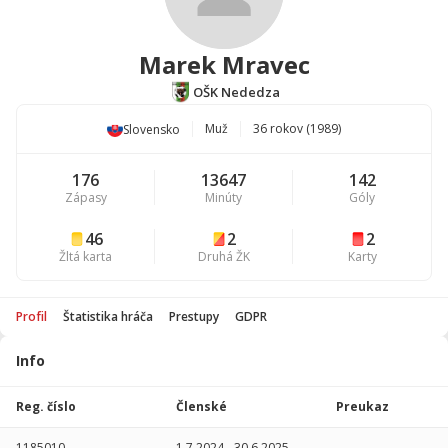
Marek Mravec
OŠK Nededza
Muž
36 rokov (1989)
Slovensko
176
13647
142
Zápasy
Minúty
Góly
46
2
2
Žltá karta
Druhá ŽK
Karty
Profil
Štatistika hráča
Prestupy
GDPR
Info
Štatistika
hráča
Reg. číslo
Členské
Preukaz
Sezóna
P
1185010
1.7.2024
-
30.6.2025
-