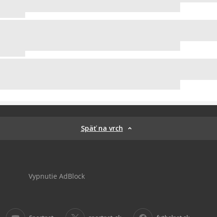
Späť na vrch
Vypnutie AdBlock