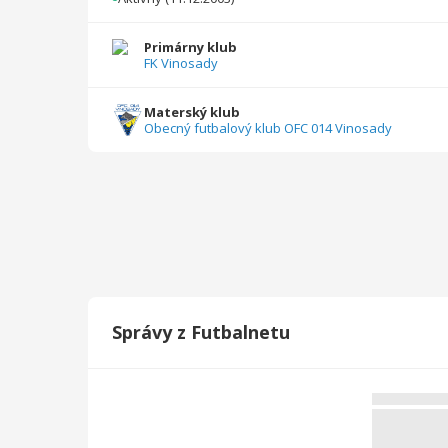
2022/2023
16
1440
0
2
0
0
Primárny klub
FK Vinosady
2021/2022
14
1260
0
2
0
0
2020/2021
12
1080
2
1
0
0
Materský klub
Obecný futbalový klub OFC 014 Vinosady
2019/2020
8
180
0
0
0
0
2018/2019
27
335
0
1
0
0
2017/2018
27
585
0
1
0
0
2016/2017
16
1125
0
1
0
0
2015/2016
20
1755
0
0
0
0
Správy z Futbalnetu
2014/2015
26
2340
0
1
0
0
2013/2014
30
2700
0
3
0
0
2012/2013
26
2340
0
1
0
0