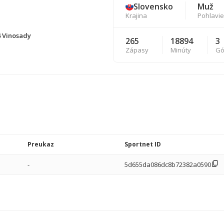
Slovensko
Muž
Krajina
Pohlavie
4 Vinosady
265
18894
3
Zápasy
Minúty
Gó
Preukaz
Sportnet ID
-
5d655da086dc8b72382a0590