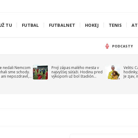
UŽ TU
FUTBAL
FUTBALNET
HOKEJ
TENIS
AT
PODCASTY
e nedali Nemcom
Prvý zápas malého mesta v
Velits: 
ehali sme schody.
najvyššej súťaži. Hodinu pred
hodinky,
 ani nepozdravil,
výkopom už bol štadión
Je zjav,
roppa
uzavretý