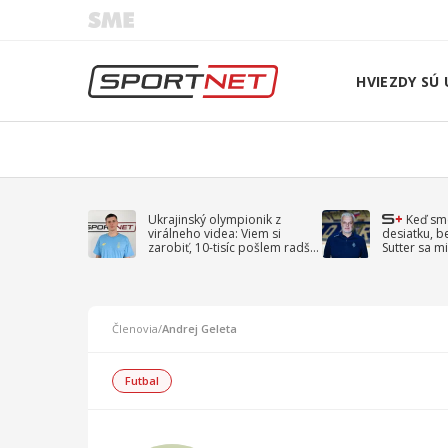
HVIEZDY SÚ 
Ukrajinský olympionik z
Keď sm
virálneho videa: Viem si
desiatku, b
zarobiť, 10-tisíc pošlem radšej
Sutter sa mi
na vojnu
spomína D
Členovia
/
Andrej Geleta
Futbal