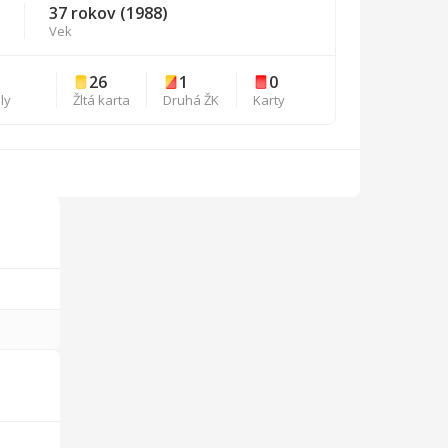
37 rokov (1988)
Vek
26
1
0
ly
Žltá karta
Druhá ŽK
Karty