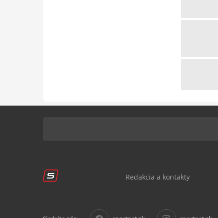
Celkovo
265
18894
3
26
1
0
Redakcia a kontakty