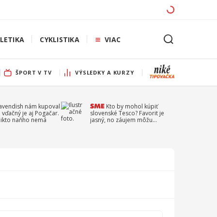
LETIKA
CYKLISTIKA
VIAC
ŠPORT V TV
VÝSLEDKY A KURZY
Cavendish nám kupoval
Kto by mohol kúpiť
 vďačný je aj Pogačar.
slovenské Tesco? Favorit je
 nikto naňho nemá
jasný, no záujem môžu
prejaviť aj ďalší