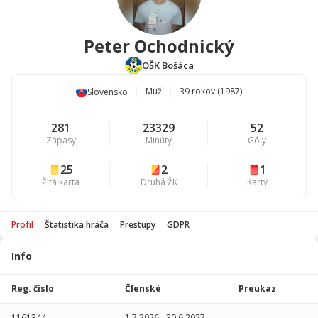
Peter Ochodnický
OŠK Bošáca
Muž
39 rokov (1987)
Slovensko
281
23329
52
Zápasy
Minúty
Góly
25
2
1
Žltá karta
Druhá ŽK
Karty
Profil
Štatistika hráča
Prestupy
GDPR
Info
Štatistika
hráča
Reg. číslo
Členské
Preukaz
Sezóna
P
1161344
1.7.2026
-
30.6.2027
-