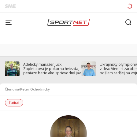
Atletický manažér Juck:
Ukrajinský olympionik
Zapletalová je pokorná hviezda,
videa: Viem si zarobiť,
peniaze berie ako sprievodný jav
pošlem radšej na voj
Členovia
/
Peter Ochodnický
Futbal