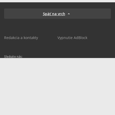
Späť na vrch
Redakcia a kontakty
Vypnutie AdBlock
Sledujte nás:
sportnet.sk
sportnet.sk
Sportnet
sportnet_sk
futbalnet.sk