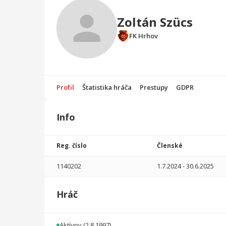
Zoltán Szücs
FK Hrhov
Profil
Štatistika hráča
Prestupy
GDPR
Info
Štatistika
hráča
Reg. číslo
Členské
Sezóna
P
1140202
1.7.2024
-
30.6.2025
2024/2025
1
90
0
0
0
0
Hráč
2022/2023
6
51
0
0
0
0
2017/2018
1
44
0
0
0
0
Aktívny
(2.8.1997)