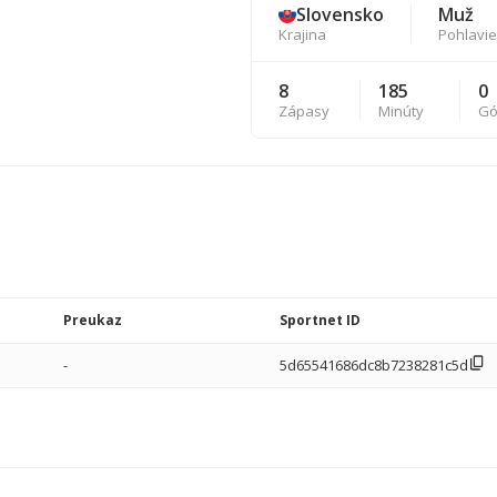
Slovensko
Muž
Krajina
Pohlavie
8
185
0
Zápasy
Minúty
Gó
Preukaz
Sportnet ID
-
5d65541686dc8b7238281c5d