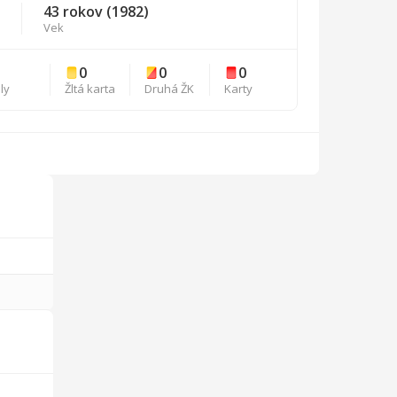
43 rokov (1982)
Vek
0
0
0
ly
Žltá karta
Druhá ŽK
Karty