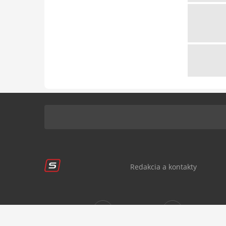
Redakcia a kontakty
Sledujte nás:
sportnet.sk
sportnet.sk