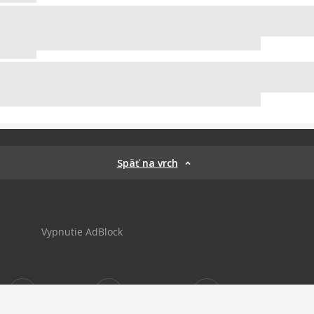
Späť na vrch
Vypnutie AdBlock
Sportnet
sportnet_sk
futbalnet.sk