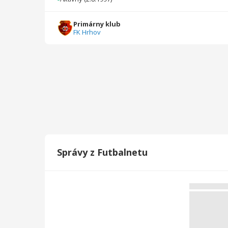
Celkovo
8
185
0
0
0
0
Primárny klub
FK Hrhov
Správy z Futbalnetu