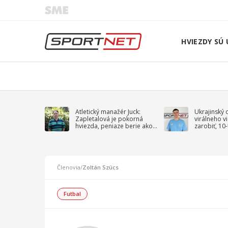
HVIEZDY SÚ 
Atletický manažér Juck:
Ukrajinský 
Zapletalová je pokorná
virálneho v
hviezda, peniaze berie ako
zarobiť, 10
sprievodný jav
na vojnu
Členovia
/
Zoltán Szücs
Futbal