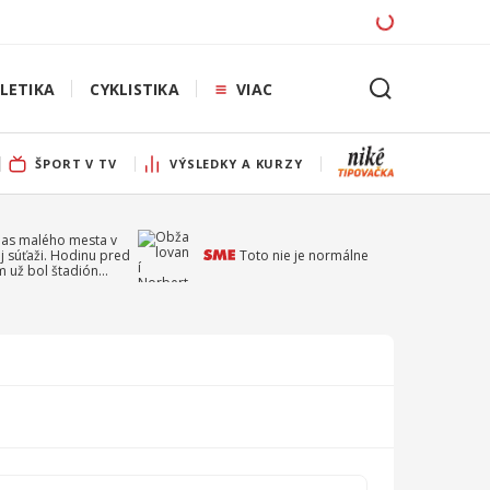
LETIKA
CYKLISTIKA
VIAC
ŠPORT V TV
VÝSLEDKY A KURZY
pas malého mesta v
j súťaži. Hodinu pred
Toto nie je normálne
 už bol štadión
ý