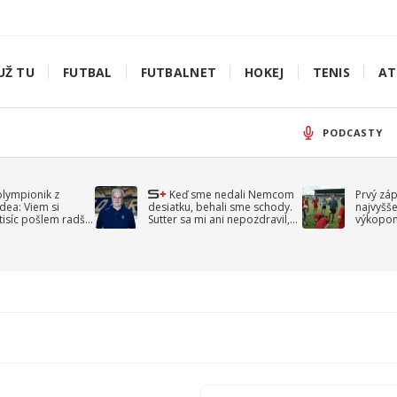
UŽ TU
FUTBAL
FUTBALNET
HOKEJ
TENIS
AT
PODCASTY
olympionik z
Keď sme nedali Nemcom
Prvý zá
idea: Viem si
desiatku, behali sme schody.
najvyšše
-tisíc pošlem radšej
Sutter sa mi ani nepozdravil,
výkopom
spomína Droppa
uzavret