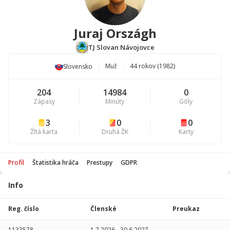
Juraj Országh
TJ Slovan Návojovce
Muž
44 rokov (1982)
Slovensko
204
14984
0
Zápasy
Minúty
Góly
3
0
0
Žltá karta
Druhá ŽK
Karty
Profil
Štatistika hráča
Prestupy
GDPR
Info
Štatistika
hráča
Reg. číslo
Členské
Preukaz
Sezóna
P
1133578
1.7.2026
-
30.6.2027
-