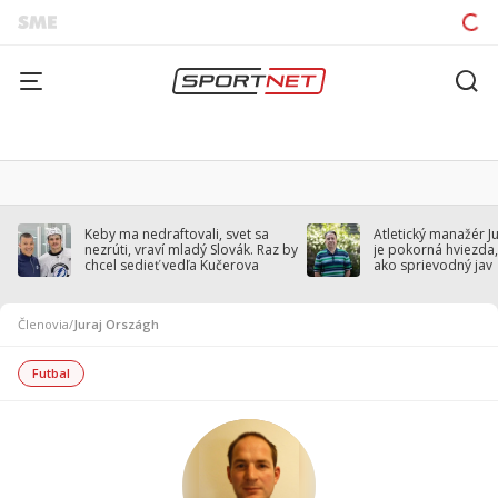
Keby ma nedraftovali, svet sa
Atletický manažér J
nezrúti, vraví mladý Slovák. Raz by
je pokorná hviezda,
chcel sedieť vedľa Kučerova
ako sprievodný jav
Členovia
/
Juraj Országh
Futbal