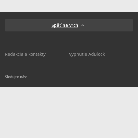
Späť na vrch
Redakcia a kontakty
Vypnutie AdBlock
Sledujte nás:
sportnet.sk
sportnet.sk
Sportnet
sportnet_sk
futbalnet.sk