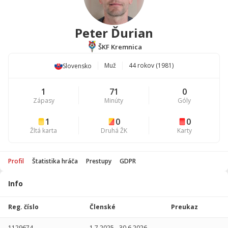
Peter Ďurian
ŠKF Kremnica
Muž
44 rokov (1981)
Slovensko
1
71
0
Zápasy
Minúty
Góly
1
0
0
Žltá karta
Druhá ŽK
Karty
Profil
Štatistika hráča
Prestupy
GDPR
Info
Štatistika
hráča
Reg. číslo
Členské
Preukaz
Sezóna
P
1129674
1.7.2025
-
30.6.2026
-