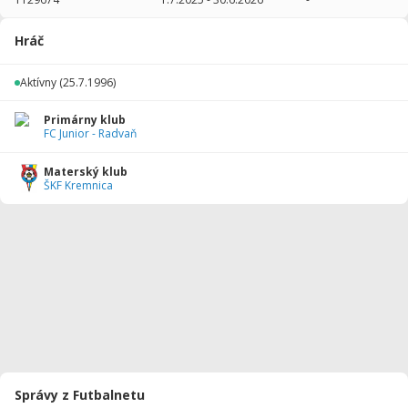
2025/2026
1
71
0
1
0
0
Hráč
Celkovo
1
71
0
1
0
0
Aktívny
(25.7.1996)
Primárny klub
FC Junior - Radvaň
Materský klub
ŠKF Kremnica
Správy z Futbalnetu