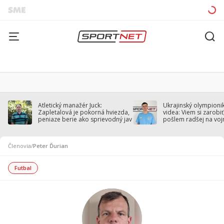
Atletický manažér Juck:
Ukrajinský olympionik
Zapletalová je pokorná hviezda,
videa: Viem si zarobiť,
peniaze berie ako sprievodný jav
pošlem radšej na voj
Členovia
/
Peter Ďurian
Futbal