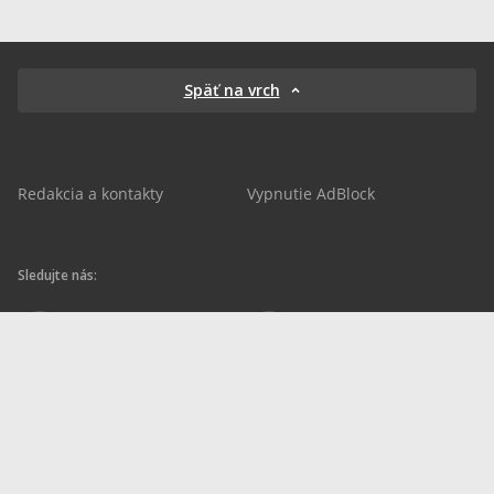
Späť na vrch
Redakcia a kontakty
Vypnutie AdBlock
Sledujte nás:
sportnet.sk
sportnet.sk
Sportnet
sportnet_sk
futbalnet.sk