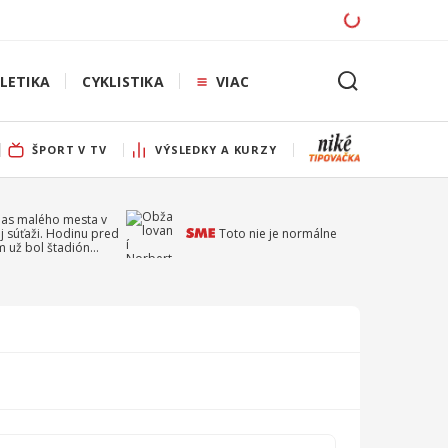
LETIKA
CYKLISTIKA
VIAC
ŠPORT V TV
VÝSLEDKY A KURZY
pas malého mesta v
j súťaži. Hodinu pred
Toto nie je normálne
 už bol štadión
ý