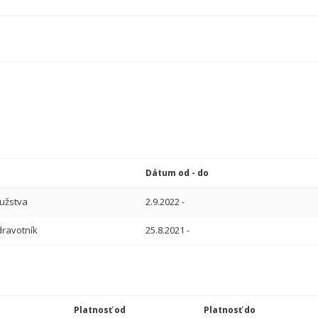
Dátum od - do
ružstva
2.9.2022
-
dravotník
25.8.2021
-
Platnosť od
Platnosť do