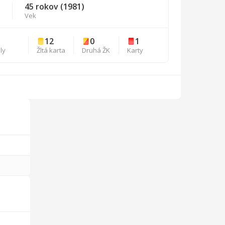
45 rokov (1981)
Vek
12
0
1
ly
Žltá karta
Druhá ŽK
Karty