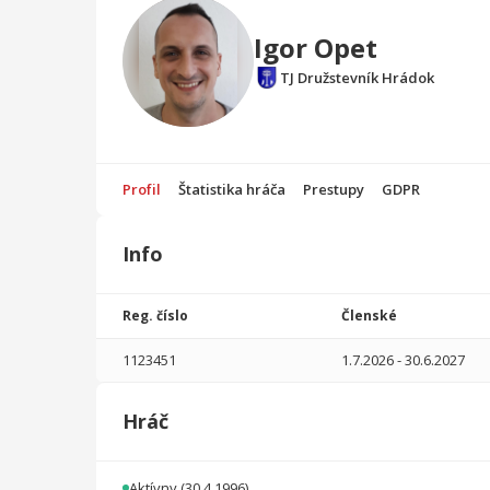
Igor Opet
TJ Družstevník Hrádok
Profil
Štatistika hráča
Prestupy
GDPR
Info
Štatistika
hráča
Reg. číslo
Členské
Sezóna
P
1123451
1.7.2026
-
30.6.2027
2023/2024
3
102
0
0
0
0
Hráč
2022/2023
11
603
0
0
0
0
2021/2022
10
550
0
1
0
0
Aktívny
(30.4.1996)