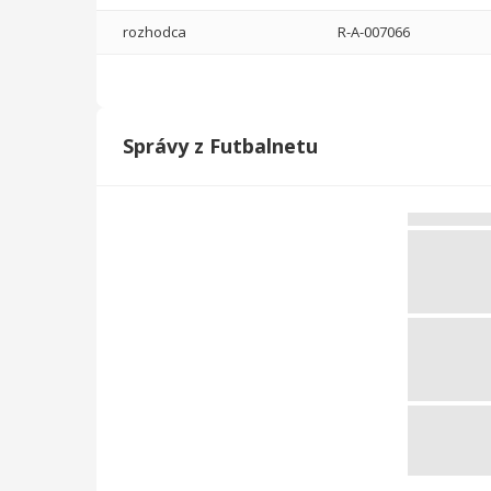
rozhodca
R-A-007066
Lekár / Zdravotník
Tréner
11111
T-UEFAGC-002843
Správy z Futbalnetu