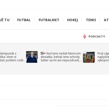
UŽ TU
FUTBAL
FUTBALNET
HOKEJ
TENIS
AT
PODCASTY
olympionik z
Keď sme nedali Nemcom
Prvý zá
idea: Viem si
desiatku, behali sme schody.
najvyšše
-tisíc pošlem radšej
Sutter sa mi ani nepozdravil,
výkopom
spomína Droppa
uzavret