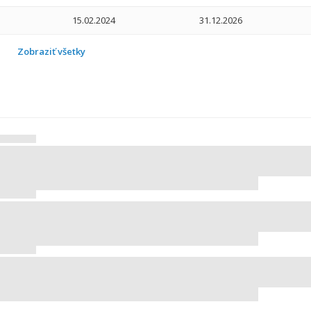
15.02.2024
31.12.2026
01.08.2021
10.12.2017
01.08.2023
31.12.2020
Zobraziť všetky