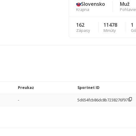
Slovensko
Muž
Krajina
Pohlavie
162
11478
1
Zápasy
Minúty
Gó
Preukaz
Sportnet ID
-
5d654fcb86dc8b7238276f97