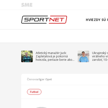
HVIEZDY SÚ 
Atletický manažér Juck:
Ukrajinský 
Zapletalová je pokorná
virálneho v
hviezda, peniaze berie ako
zarobiť, 10
sprievodný jav
na vojnu
Členovia
/
Igor Opet
Futbal