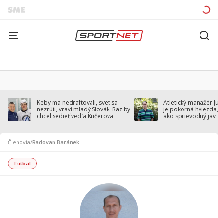
Keby ma nedraftovali, svet sa
Atletický manažér J
nezrúti, vraví mladý Slovák. Raz by
je pokorná hviezda,
chcel sedieť vedľa Kučerova
ako sprievodný jav
Členovia
/
Radovan Baránek
Futbal