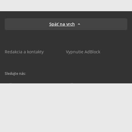
Späť na vrch
Redakcia a kontakty
Vypnutie AdBlock
Sledujte nás:
sportnet.sk
sportnet.sk
Sportnet
sportnet_sk
futbalnet.sk