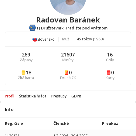
Radovan Baránek
TJ Družstevník Hradište pod Vrátnom
Muž
45 rokov (1980)
Slovensko
269
21607
16
Zápasy
Minúty
Góly
18
0
0
Žltá karta
Druhá ŽK
Karty
Profil
Štatistika hráča
Prestupy
GDPR
Info
Štatistika
hráča
Reg. číslo
Členské
Preukaz
Sezóna
P
1120171
1.7.2026
-
30.6.2027
-