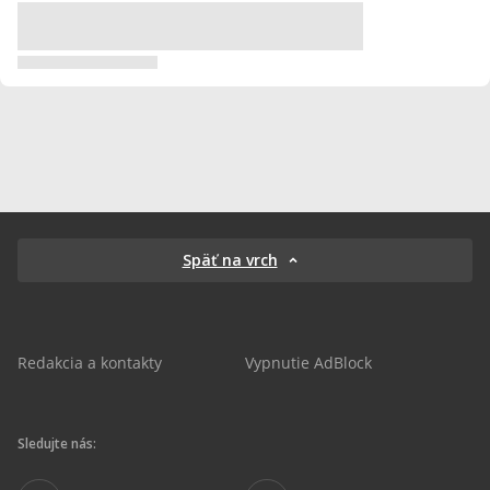
Späť na vrch
Redakcia a kontakty
Vypnutie AdBlock
Sledujte nás: