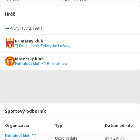
2017/2018
11
379
2
1
0
0
Hráč
Celkovo
11
379
2
1
0
0
Aktívny
(17.12.1991)
Primárny klub
TJ Družstevník Tekovské Lužany
Materský klub
Futbalový klub FC Bardoňovo
Športový odborník
Organizácia
Typ
Dátum od - do
Futbalový klub FC
Usporiadateľ
31.7.2017
-