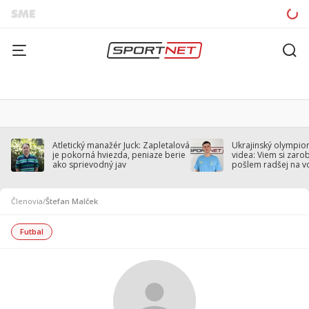
Atletický manažér Juck: Zapletalová
Ukrajinský olympion
je pokorná hviezda, peniaze berie
videa: Viem si zarobi
ako sprievodný jav
pošlem radšej na v
Členovia
/
Štefan Malček
Futbal