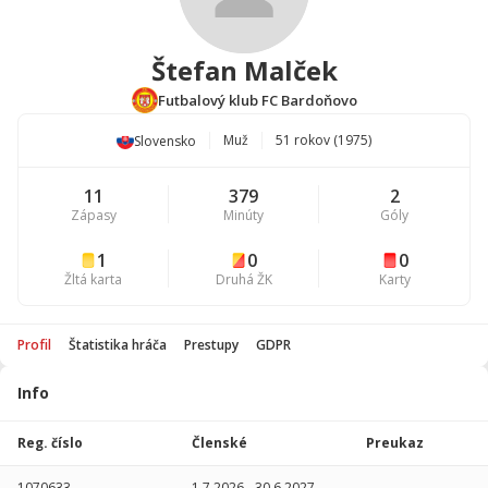
Štefan Malček
Futbalový klub FC Bardoňovo
Muž
51 rokov (1975)
Slovensko
11
379
2
Zápasy
Minúty
Góly
1
0
0
Žltá karta
Druhá ŽK
Karty
Profil
Štatistika hráča
Prestupy
GDPR
Info
Štatistika
hráča
Reg. číslo
Členské
Preukaz
Sezóna
P
1070633
1.7.2026
-
30.6.2027
-