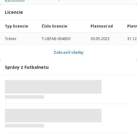
Bardoňovo
Licencie
Typ licencie
Číslo licencie
Platnosť od
Plat
Tréner
T-UEFAB-004850
30.05.2023
31.12
Tréner
T-UEFAGC-002878
15.12.2017
31.12
Tréner
T-UEFAGC-002878
01.01.2021
31.12
Zobraziť všetky
Správy z Futbalnetu