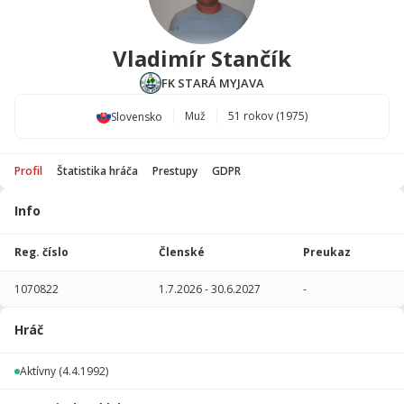
Vladimír Stančík
FK STARÁ MYJAVA
Muž
51 rokov (1975)
Slovensko
Profil
Štatistika hráča
Prestupy
GDPR
Info
Štatistika
hráča
Reg. číslo
Členské
Preukaz
Sezóna
P
1070822
1.7.2026
-
30.6.2027
-
Žiadne údaje
Hráč
Aktívny
(4.4.1992)