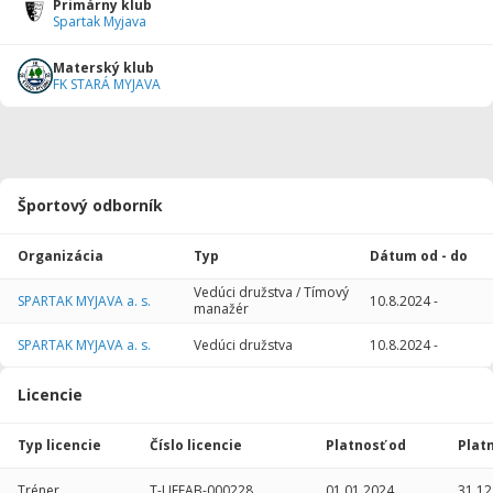
Primárny klub
Spartak Myjava
Materský klub
FK STARÁ MYJAVA
Športový odborník
Organizácia
Typ
Dátum od - do
Vedúci družstva / Tímový
SPARTAK MYJAVA a. s.
10.8.2024
-
manažér
SPARTAK MYJAVA a. s.
Vedúci družstva
10.8.2024
-
Licencie
Typ licencie
Číslo licencie
Platnosť od
Plat
Tréner
T-UEFAB-000228
01.01.2024
31.12