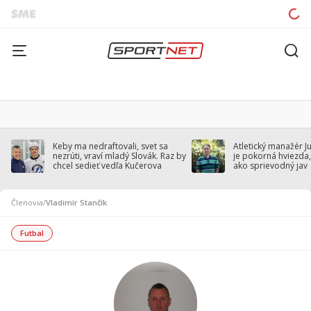
Keby ma nedraftovali, svet sa
Atletický manažér J
nezrúti, vraví mladý Slovák. Raz by
je pokorná hviezda,
chcel sedieť vedľa Kučerova
ako sprievodný jav
Členovia
/
Vladimír Stančík
Futbal