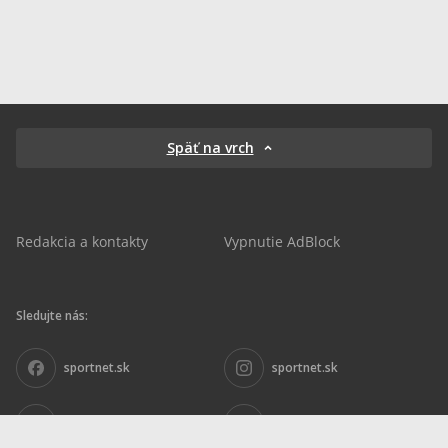
Späť na vrch
Redakcia a kontakty
Vypnutie AdBlock
Sledujte nás:
sportnet.sk
sportnet.sk
Sportnet
sportnet_sk