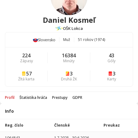
Daniel Kosmeľ
OŠK Lokca
Muž
51 rokov (1974)
Slovensko
224
16384
43
Zápasy
Minúty
Góly
57
3
3
Žltá karta
Druhá ŽK
Karty
Profil
Štatistika hráča
Prestupy
GDPR
Info
Štatistika
hráča
Reg. číslo
Členské
Preukaz
Sezóna
P
1064843
1.7.2025
-
30.6.2026
-