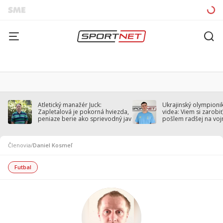
Atletický manažér Juck:
Ukrajinský olympionik
Zapletalová je pokorná hviezda,
videa: Viem si zarobiť,
peniaze berie ako sprievodný jav
pošlem radšej na voj
Členovia
/
Daniel Kosmeľ
Futbal