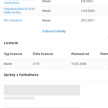
Masér
6.8.2022
-
Hurbanovo
Futbalový Klub FK Activ
Masér
14.9.2020
-
Veľké Kosihy
KFC Komárno
Masér
29.7.2017
-
Futbalový Klub FK Activ
Masér
4.9.2019
-
23.8.202
Zobraziť všetky
Veľké Kosihy
Licencie
Typ licencie
Číslo licencie
Platnosť od
Plat
Masér
2115
10.07.2004
Správy z Futbalnetu