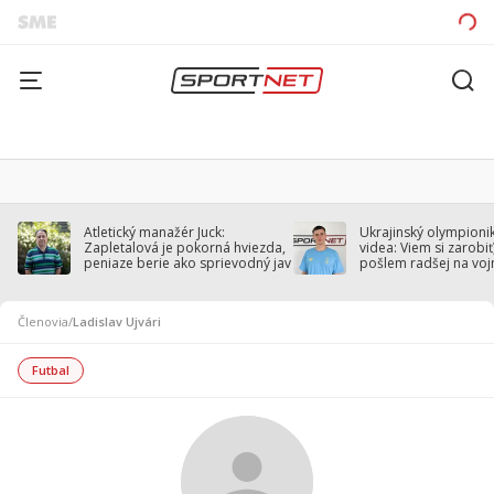
Atletický manažér Juck:
Ukrajinský olympionik
Zapletalová je pokorná hviezda,
videa: Viem si zarobiť,
peniaze berie ako sprievodný jav
pošlem radšej na voj
Členovia
/
Ladislav Ujvári
Futbal