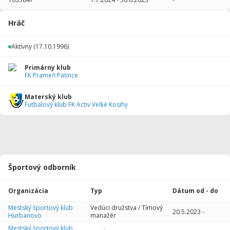
2014/2015
2
10
0
0
0
0
Hráč
Celkovo
2
10
0
0
0
0
Aktívny
(17.10.1996)
Primárny klub
FK Prameň Patince
Materský klub
Futbalový klub FK Activ Veľké Kosihy
Športový odborník
Organizácia
Typ
Dátum od - do
Mestský športový klub
Vedúci družstva / Tímový
20.5.2023
-
Hurbanovo
manažér
Mestský športový klub