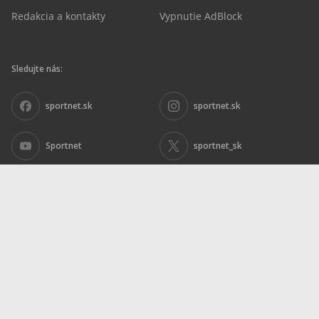
Redakcia a kontakty
Vypnutie AdBlock
Sledujte nás:
sportnet.sk
sportnet.sk
Sportnet
sportnet_sk
futbalnet.sk
Inzercia
|
Ochrana osobných údajov
|
Nariadenie DSA
|