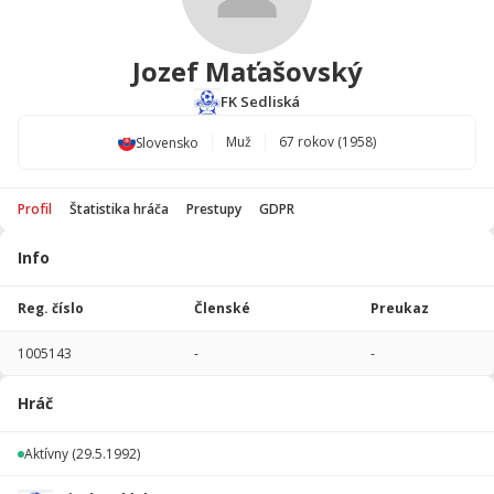
Jozef Maťašovský
FK Sedliská
Muž
67 rokov (1958)
Slovensko
Profil
Štatistika hráča
Prestupy
GDPR
Info
Štatistika
hráča
Reg. číslo
Členské
Preukaz
Sezóna
P
1005143
-
-
Žiadne údaje
Hráč
Aktívny
(29.5.1992)