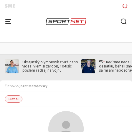
Ukrajinský olympionik z virálneho
Keď sme nedal
videa: Viem si zarobiť, 10-tisíc
desiatku, behali sm
pošlem radšej na vojnu
sa mi ani nepozdra
Droppa
Členovia
/
Jozef Maťašovský
Futbal