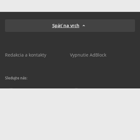
Späť na vrch
Redakcia a kontakty
Vypnutie AdBlock
Sledujte nás:
sportnet.sk
sportnet.sk
Sportnet
sportnet_sk
futbalnet.sk