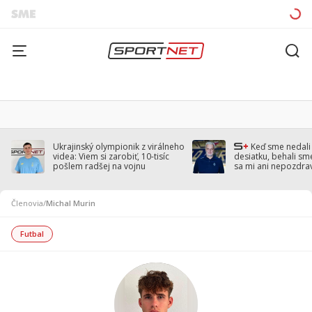
Ukrajinský olympionik z virálneho
Keď sme nedal
videa: Viem si zarobiť, 10-tisíc
desiatku, behali sm
pošlem radšej na vojnu
sa mi ani nepozdra
Droppa
Členovia
/
Michal Murin
Futbal