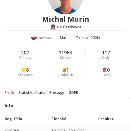
Michal Murin
OK Častkovce
Muž
17 rokov (2008)
Slovensko
207
11963
117
Zápasy
Minúty
Góly
8
1
0
Žltá karta
Druhá ŽK
Karty
Profil
Štatistika hráča
Prestupy
GDPR
Info
Štatistika
hráča
Reg. číslo
Členské
Preukaz
Sezóna
P
1391256
1.7.2026
-
30.6.2027
-