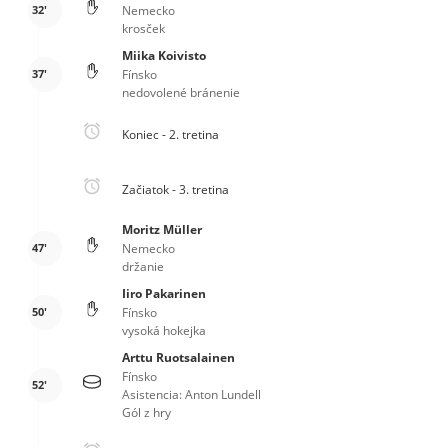
32'
Nemecko
krosček
Miika Koivisto
37'
Fínsko
nedovolené bránenie
Koniec - 2. tretina
Začiatok - 3. tretina
Moritz Müller
47'
Nemecko
držanie
Iiro Pakarinen
50'
Fínsko
vysoká hokejka
Arttu Ruotsalainen
Fínsko
52'
Asistencia: Anton Lundell
Gól z hry