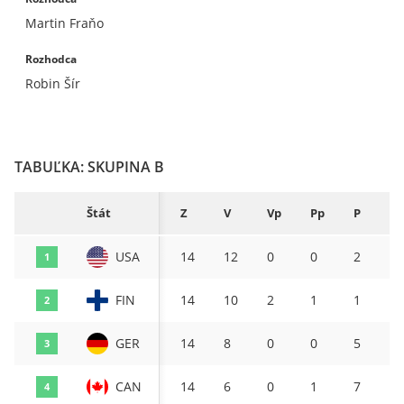
Martin Fraňo
Rozhodca
Robin Šír
TABUĽKA: SKUPINA B
Štát
Z
V
Vp
Pp
P
S
USA
14
12
0
0
2
4
1
FIN
14
10
2
1
1
3
2
GER
14
8
0
0
5
4
3
CAN
14
6
0
1
7
3
4