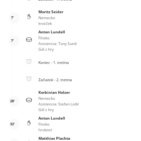
Moritz Seider
7'
Nemecko
krosček
Anton Lundell
Fínsko
7'
Asistencia: Tony Sund
Gól z hry
Koniec - 1. tretina
Začiatok - 2. tretina
Korbinian Holzer
Nemecko
28'
Asistencia: Stefan Loibl
Gól z hry
Anton Lundell
32'
Fínsko
hrubosť
Matthias Plachta