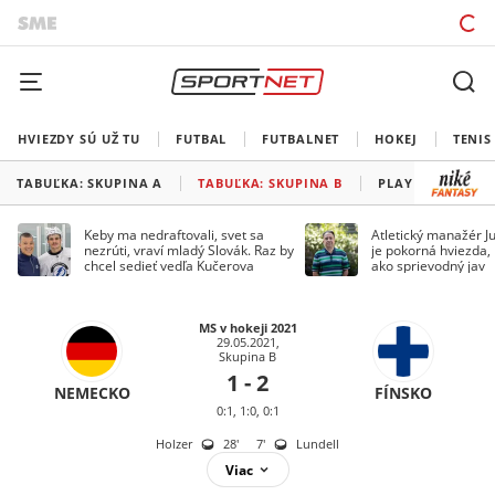
HVIEZDY SÚ UŽ TU
FUTBAL
FUTBALNET
HOKEJ
TENIS
TABUĽKA: SKUPINA A
TABUĽKA: SKUPINA B
PLAY OFF
Keby ma nedraftovali, svet sa
Atletický manažér Ju
nezrúti, vraví mladý Slovák. Raz by
je pokorná hviezda,
chcel sedieť vedľa Kučerova
ako sprievodný jav
MS v hokeji 2021
29.05.2021,
Skupina B
1 - 2
NEMECKO
FÍNSKO
0:1, 1:0, 0:1
Holzer
28
'
7
'
Lundell
Viac