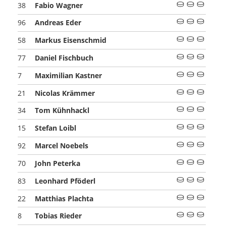
Fabio Wagner
38
Andreas Eder
96
Markus Eisenschmid
58
Daniel Fischbuch
77
Maximilian Kastner
7
Nicolas Krämmer
21
Tom Kühnhackl
34
Stefan Loibl
15
Marcel Noebels
92
John Peterka
70
Leonhard Pföderl
83
Matthias Plachta
22
Tobias Rieder
8