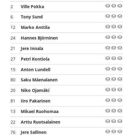
Ville Pokka
2
Tony Sund
6
Marko Anttila
12
Hannes Björninen
24
Jere Innala
21
Petri Kontiola
27
Anton Lundell
15
Saku Mäenalanen
80
Niko Ojamäki
20
Iiro Pakarinen
81
Mikael Ruohomaa
13
Arttu Ruotsalainen
22
Jere Sallinen
76