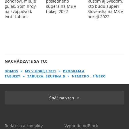
Bondrovi, miluje
posledného
Rusom aj Švédom.
guláš. Som hrdý
súpera na MS v
Kto budú súperi
na svoj pôvod,
hokeji 2022
Slovenska na MS v
tvrdí Labanc
hokeji 2022
NACHÁDZATE SA TU:
Najčítanejšie
Najnovšie
DOMOV
»
MS V HOKEJI 2021
»
PROGRAM A
TABUĽKY
»
TABUĽKA: SKUPINA B
»
NEMECKO : FÍNSKO
4
24
7
SME
hod
hod
dní
Späť na vrch
H
l
i
n
k
a
Redakcia a kontakty
Vypnutie AdBlock
G