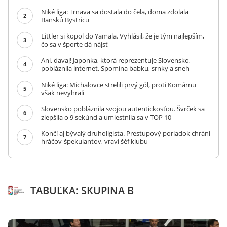
Niké liga: Trnava sa dostala do čela, doma zdolala
2
Banskú Bystricu
Littler si kopol do Yamala. Vyhlásil, že je tým najlepším,
3
čo sa v športe dá nájsť
Ani, davaj! Japonka, ktorá reprezentuje Slovensko,
4
pobláznila internet. Spomína babku, srnky a sneh
Niké liga: Michalovce strelili prvý gól, proti Komárnu
5
však nevyhrali
Slovensko pobláznila svojou autentickosťou. Švrček sa
6
zlepšila o 9 sekúnd a umiestnila sa v TOP 10
Končí aj bývalý druholigista. Prestupový poriadok chráni
7
hráčov-špekulantov, vraví šéf klubu
TABUĽKA: SKUPINA B