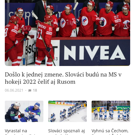
Došlo k jednej zmene. Slováci budú na MS v
hokeji 2022 čeliť aj Rusom
06.06.2021
∙
18
Vyrastal na
Slováci spoznali aj
Vyhnú sa Čechom,