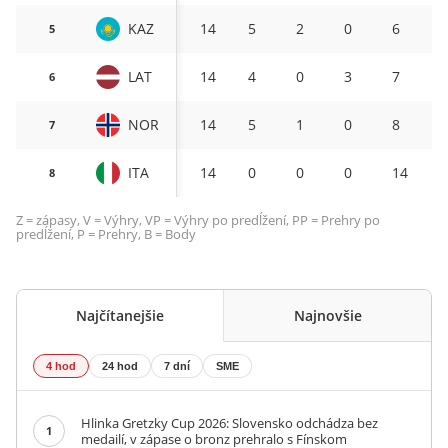
KAZ
14
5
2
0
6
4
5
LAT
14
4
0
3
7
3
6
NOR
14
5
1
0
8
3
7
ITA
14
0
0
0
14
2
8
Z = zápasy, V = Výhry, VP = Výhry po predĺžení, PP = Prehry po
predĺžení, P = Prehry, B = Body
Najčítanejšie
Najnovšie
4 hod
24 hod
7 dní
SME
Hlinka Gretzky Cup 2026: Slovensko odchádza bez
1
medailí, v zápase o bronz prehralo s Fínskom