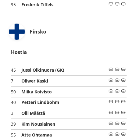
Frederik Tiffels
95
Fínsko
Hostia
Jussi Olkinuora
(GK)
45
Oliwer Kaski
7
Miika Koivisto
50
Petteri Lindbohm
40
Olli Määttä
3
Kim Nousiainen
39
Atte Ohtamaa
55