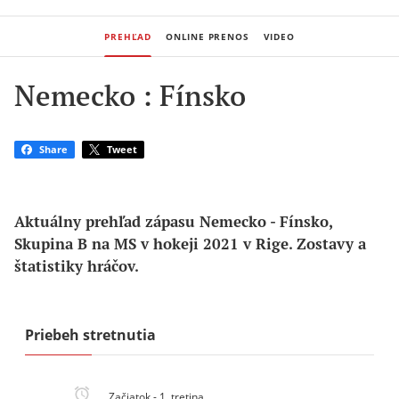
PREHĽAD
ONLINE PRENOS
VIDEO
Nemecko : Fínsko
Share
Tweet
Aktuálny prehľad zápasu Nemecko - Fínsko, 
Skupina B na MS v hokeji 2021 v Rige. Zostavy a 
štatistiky hráčov.
Priebeh stretnutia
Začiatok - 1. tretina