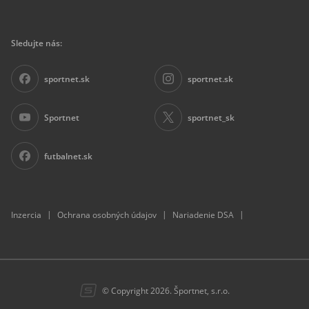
r
e
t
z
Sledujte nás:
k
y
C
sportnet.sk
sportnet.sk
u
p
2
0
Sportnet
sportnet_sk
2
6
:
futbalnet.sk
S
l
o
v
e
|
|
|
Inzercia
Ochrana osobných údajov
Nariadenie DSA
n
s
k
o
o
d
c
© Copyright 2026. Športnet, s.r.o.
h
á