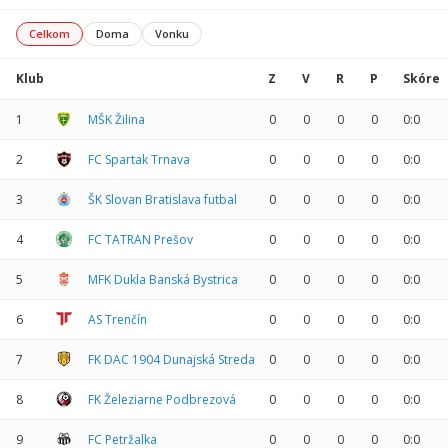
Celkom
Doma
Vonku
Klub
Z
V
R
P
Skóre
1
MŠK Žilina
0
0
0
0
0:0
2
FC Spartak Trnava
0
0
0
0
0:0
3
ŠK Slovan Bratislava futbal
0
0
0
0
0:0
4
FC TATRAN Prešov
0
0
0
0
0:0
5
MFK Dukla Banská Bystrica
0
0
0
0
0:0
6
AS Trenčín
0
0
0
0
0:0
7
FK DAC 1904 Dunajská Streda
0
0
0
0
0:0
8
FK Železiarne Podbrezová
0
0
0
0
0:0
9
FC Petržalka
0
0
0
0
0:0