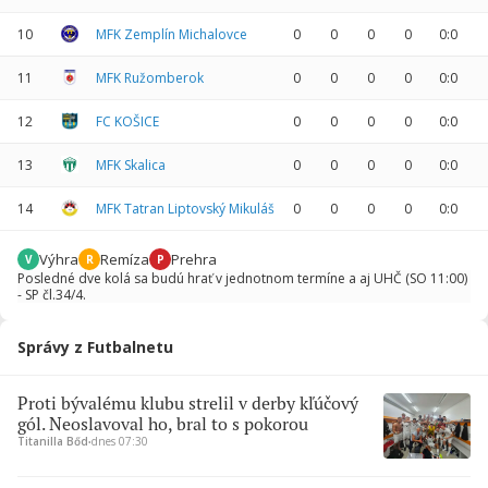
10
MFK Zemplín Michalovce
0
0
0
0
0:0
11
MFK Ružomberok
0
0
0
0
0:0
12
FC KOŠICE
0
0
0
0
0:0
13
MFK Skalica
0
0
0
0
0:0
14
MFK Tatran Liptovský Mikuláš
0
0
0
0
0:0
Výhra
Remíza
Prehra
V
R
P
Posledné dve kolá sa budú hrať v jednotnom termíne a aj UHČ (SO 11:00)
- SP čl.34/4.
Správy z Futbalnetu
Proti bývalému klubu strelil v derby kľúčový
gól. Neoslavoval ho, bral to s pokorou
Titanilla Bőd
∙
dnes 07:30