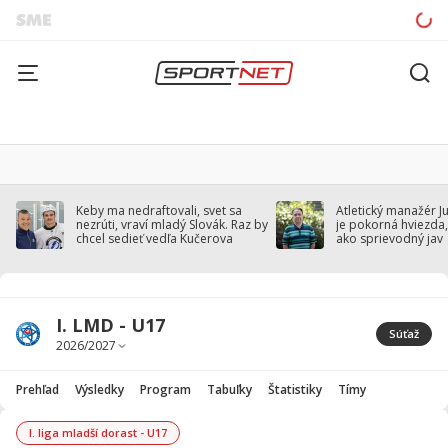
Keby ma nedraftovali, svet sa
Atletický manažér J
nezrúti, vraví mladý Slovák. Raz by
je pokorná hviezda,
chcel sedieť vedľa Kučerova
ako sprievodný jav
I. LMD - U17
Súťaž
Prehľad
Výsledky
Program
Tabuľky
Štatistiky
Tímy
I. liga mladší dorast - U17