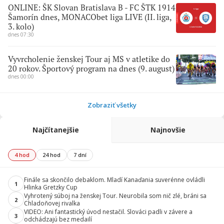
ONLINE: ŠK Slovan Bratislava B - FC ŠTK 1914
Šamorín dnes, MONACObet liga LIVE (II. liga,
3. kolo)
dnes 07:30
Vyvrcholenie ženskej Tour aj MS v atletike do
20 rokov. Športový program na dnes (9. august)
dnes 00:00
Zobraziť všetky
Najčítanejšie
Najnovšie
4 hod
24 hod
7 dní
Finále sa skončilo debaklom. Mladí Kanaďania suverénne ovládli
1
Hlinka Gretzky Cup
Vyhrotený súboj na ženskej Tour. Neurobila som nič zlé, bráni sa
2
Chladoňovej rivalka
VIDEO: Ani fantastický úvod nestačil. Slováci padli v závere a
3
odchádzajú bez medailí