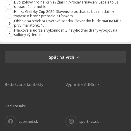
Dvojgólový hrdina, či nie? Žiaril 17-ročný Trnavčan: Lepšie to už
4
dopadnúť nemohlo
Hlinka Gretzky Cup 2026: Slovensko odchádza bez medailí, v
5
zápase o bronz prehralo s Fínskom
Obhajoba striebra i svetová líderka. Slovensko bude mať na ME aj
6
prvú maratónkyňu
Frličková si udržala výkonnosť. Z nevýhodnej dráhy vybojovala
7
solídny výsledok
Späť na vrch
Redakcia a kontakty
Vypnutie AdBlock
Sledujte nás:
sportnet.sk
sportnet.sk