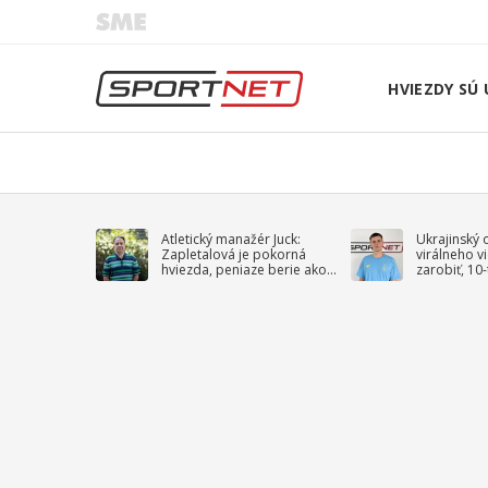
HVIEZDY SÚ 
Atletický manažér Juck:
Ukrajinský 
Zapletalová je pokorná
virálneho v
hviezda, peniaze berie ako
zarobiť, 10
sprievodný jav
na vojnu