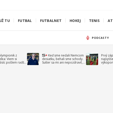
UŽ TU
FUTBAL
FUTBALNET
HOKEJ
TENIS
AT
PODCASTY
olympionik z
Keď sme nedali Nemcom
Prvý zá
idea: Viem si
desiatku, behali sme schody.
najvyšše
-tisíc pošlem radšej
Sutter sa mi ani nepozdravil,
výkopom
spomína Droppa
uzavret