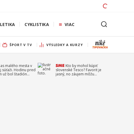
LETIKA
CYKLISTIKA
VIAC
ŠPORT V TV
VÝSLEDKY A KURZY
pas malého mesta v
Kto by mohol kúpiť
j súťaži. Hodinu pred
slovenské Tesco? Favorit je
 už bol štadión
jasný, no záujem môžu
ý
prejaviť aj ďalší