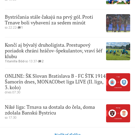
Bystričania stále čakajú na prvý gól. Proti
Trnave boli vybavení za sedem minút
so 22:22
∙
1
Končí aj bývalý druholigista. Prestupový
poriadok chráni hráčov-špekulantov, vraví šéf
klubu
Titanilla Bőd
∙
so 13:37
∙
2
ONLINE: ŠK Slovan Bratislava B - FC ŠTK 1914
Šamorín dnes, MONACObet liga LIVE (II. liga,
3. kolo)
dnes 07:30
Niké liga: Trnava sa dostala do čela, doma
zdolala Banskú Bystricu
so 17:30
Načítať ďalšie