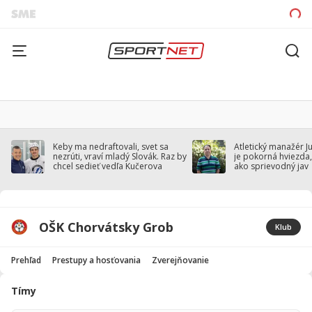
Keby ma nedraftovali, svet sa
Atletický manažér J
nezrúti, vraví mladý Slovák. Raz by
je pokorná hviezda,
chcel sedieť vedľa Kučerova
ako sprievodný jav
OŠK Chorvátsky Grob
Klub
Prehľad
Prestupy a hosťovania
Zverejňovanie
Tímy