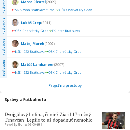
HOSŤOVANIE
Marco Ricotti
(
2009
)
ŠK Slovan Bratislava futbal
OŠK Chorvátsky Grob
HOSŤOVANIE
Lukáš Črep
(
2011
)
OŠK Chorvátsky Grob
FK Inter Bratislava
HOSŤOVANIE
Matej Marek
(
2007
)
NŠK 1922 Bratislava
OŠK Chorvátsky Grob
HOSŤOVANIE
Matúš Landsmeer
(
2007
)
NŠK 1922 Bratislava
OŠK Chorvátsky Grob
Prejsť na prestupy
Správy z Futbalnetu
Dvojgólový hrdina, či nie? Žiaril 17-ročný
Trnavčan: Lepšie to už dopadnúť nemohlo
Pavol Spál
∙
dnes 09:00
∙
1