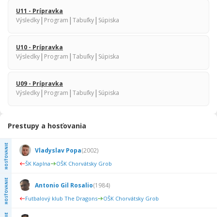
U11 - Prípravka
|
|
|
Výsledky
Program
Tabuľky
Súpiska
U10 - Prípravka
|
|
|
Výsledky
Program
Tabuľky
Súpiska
U09 - Prípravka
|
|
|
Výsledky
Program
Tabuľky
Súpiska
Prestupy a hosťovania
HOSŤOVANIE
Vladyslav Popa
(
2002
)
ŠK Kaplna
OŠK Chorvátsky Grob
HOSŤOVANIE
Antonio Gil Rosalio
(
1984
)
Futbalový klub The Dragons
OŠK Chorvátsky Grob