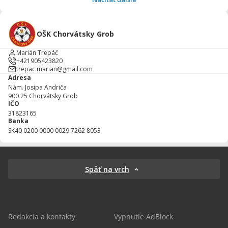
OŠK Chorvátsky Grob
Marián Trepáč
+421905423820
trepac.marian@gmail.com
Adresa
Nám. Josipa Andriča
900 25
Chorvátsky Grob
IČO
31823165
Banka
SK40 0200 0000 0029 7262 8053
Späť na vrch
Redakcia a kontakty
Vypnutie AdBlock