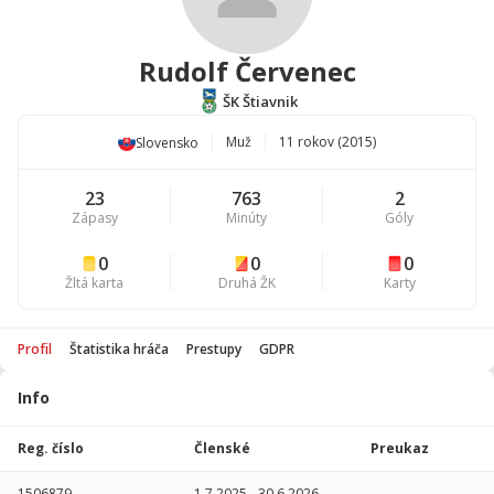
Rudolf Červenec
ŠK Štiavnik
Muž
11 rokov (2015)
Slovensko
23
763
2
Zápasy
Minúty
Góly
0
0
0
Žltá karta
Druhá ŽK
Karty
Profil
Štatistika hráča
Prestupy
GDPR
Info
Štatistika
hráča
Reg. číslo
Členské
Preukaz
Sezóna
P
1506879
1.7.2025
-
30.6.2026
-