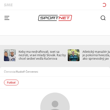
Keby ma nedraftovali, svet sa
Atletický manažér J
nezrúti, vraví mladý Slovák. Raz by
je pokorná hviezda,
chcel sedieť vedľa Kučerova
ako sprievodný jav
Členovia
/
Rudolf Červenec
Futbal