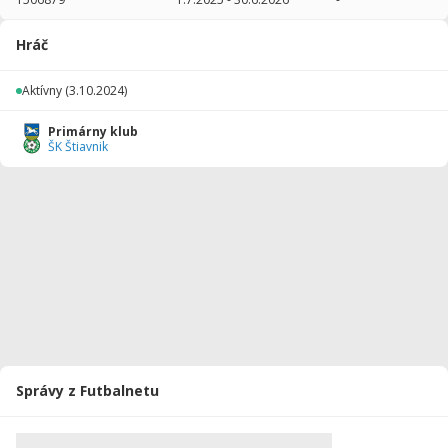
2025/2026
17
660
2
0
0
0
Hráč
2024/2025
6
103
0
0
0
0
Aktívny
(3.10.2024)
Celkovo
23
763
2
0
0
0
Primárny klub
ŠK Štiavnik
Správy z Futbalnetu