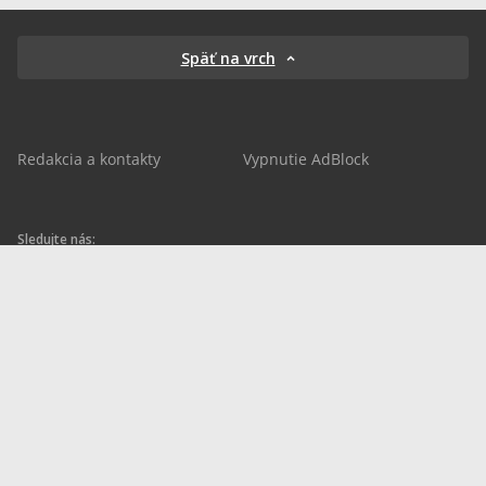
Späť na vrch
Redakcia a kontakty
Vypnutie AdBlock
Sledujte nás:
sportnet.sk
sportnet.sk
Sportnet
sportnet_sk
futbalnet.sk