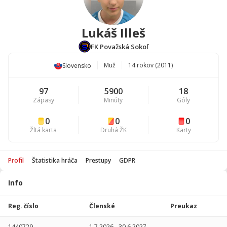
Lukáš Illeš
FK Považská Sokoľ
Muž
14 rokov (2011)
Slovensko
97
5900
18
Zápasy
Minúty
Góly
0
0
0
Žltá karta
Druhá ŽK
Karty
Profil
Štatistika hráča
Prestupy
GDPR
Info
Štatistika
hráča
Reg. číslo
Členské
Preukaz
Sezóna
P
1440729
1.7.2026
-
30.6.2027
-