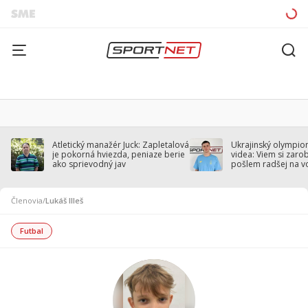
Atletický manažér Juck: Zapletalová
Ukrajinský olympion
je pokorná hviezda, peniaze berie
videa: Viem si zarobi
ako sprievodný jav
pošlem radšej na v
Členovia
/
Lukáš Illeš
Futbal