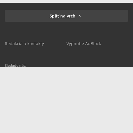
Späť na vrch
Redakcia a kontakty
Vypnutie AdBlock
Sledujte nás:
sportnet.sk
sportnet.sk
Sportnet
sportnet_sk
futbalnet.sk