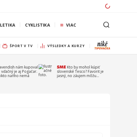
LETIKA
CYKLISTIKA
VIAC
ŠPORT V TV
VÝSLEDKY A KURZY
Cavendish nám kupoval
Kto by mohol kúpiť
 vďačný je aj Pogačar.
slovenské Tesco? Favorit je
 nikto naňho nemá
jasný, no záujem môžu
prejaviť aj ďalší