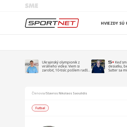
HVIEZDY SÚ 
Ukrajinský olympionik z
Keď sm
virálneho videa: Viem si
desiatku, b
zarobiť, 10-tisíc pošlem radšej
Sutter sa mi
na vojnu
spomína D
Členovia
/
Stavros Nikolaos Saoulidis
Futbal