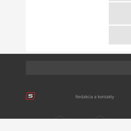
Redakcia a kontakty
Sledujte nás:
sportnet.sk
sportnet.sk