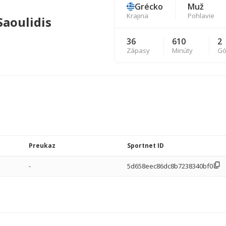
Grécko
Muž
Krajina
Pohlavie
Saoulidis
36
610
2
Zápasy
Minúty
Gó
Preukaz
Sportnet ID
-
5d658eec86dc8b7238340bf0