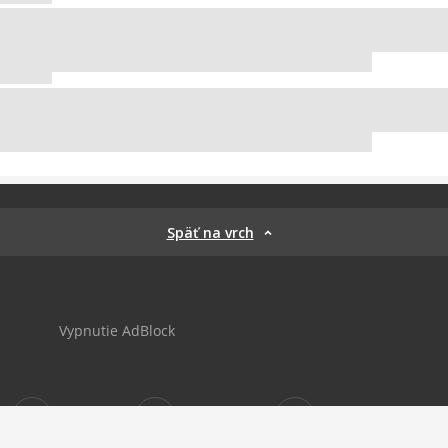
Späť na vrch
Vypnutie AdBlock
Sportnet
sportnet_sk
futbalnet.sk