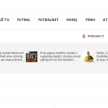
UŽ TU
FUTBAL
FUTBALNET
HOKEJ
TENIS
AT
PODCASTY
e nedali Nemcom
Prvý zápas malého mesta v
Velits: 
ehali sme schody.
najvyššej súťaži. Hodinu pred
hodinky,
 ani nepozdravil,
výkopom už bol štadión
Je zjav,
roppa
uzavretý