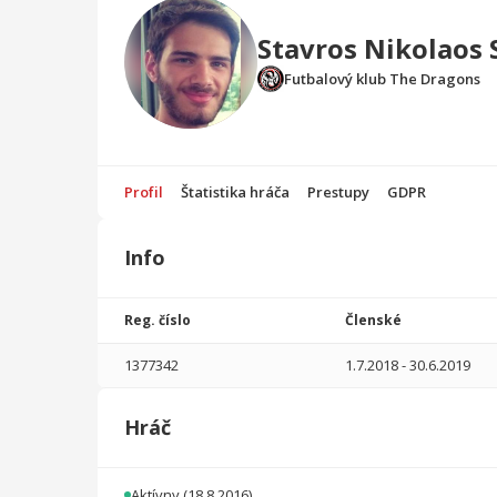
Stavros Nikolaos 
Futbalový klub The Dragons
Profil
Štatistika hráča
Prestupy
GDPR
Info
Štatistika
hráča
Reg. číslo
Členské
Sezóna
P
1377342
1.7.2018
-
30.6.2019
2018/2019
11
130
0
0
0
0
Hráč
2017/2018
12
314
1
0
0
0
2016/2017
13
166
1
0
0
0
Aktívny
(18.8.2016)