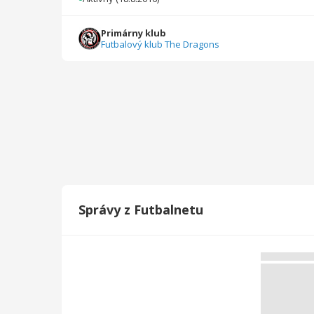
Celkovo
36
610
2
0
0
0
Primárny klub
Futbalový klub The Dragons
Správy z Futbalnetu