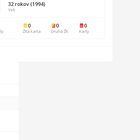
32 rokov (1994)
Vek
0
0
0
ly
Žltá karta
Druhá ŽK
Karty