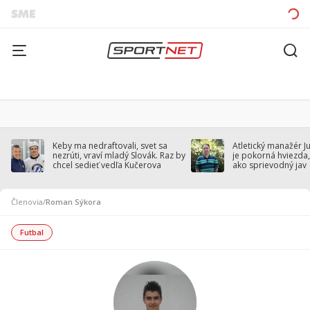
Keby ma nedraftovali, svet sa
Atletický manažér J
nezrúti, vraví mladý Slovák. Raz by
je pokorná hviezda,
chcel sedieť vedľa Kučerova
ako sprievodný jav
Členovia
/
Roman Sýkora
Futbal