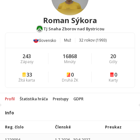
Roman Sýkora
TJ Snaha Zborov nad Bystricou
Muž
32 rokov (1993)
Slovensko
243
16868
20
Zápasy
Minúty
Góly
33
0
0
Žltá karta
Druhá ŽK
Karty
Profil
Štatistika hráča
Prestupy
GDPR
Info
Štatistika
hráča
Reg. číslo
Členské
Preukaz
Sezóna
P
1229094
1.7.2026
-
30.6.2027
-