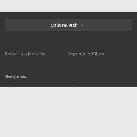
Späť na vrch
Redakcia a kontakty
Vypnutie AdBlock
Sledujte nás:
sportnet.sk
sportnet.sk
Sportnet
sportnet_sk
futbalnet.sk