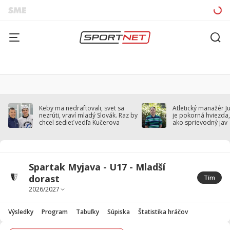
Keby ma nedraftovali, svet sa
Atletický manažér J
nezrúti, vraví mladý Slovák. Raz by
je pokorná hviezda,
chcel sedieť vedľa Kučerova
ako sprievodný jav
Spartak Myjava - U17 - Mladší
dorast
Tím
Výsledky
Program
Tabuľky
Súpiska
Štatistika hráčov