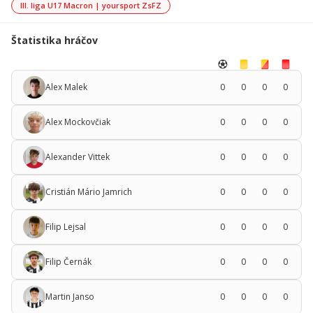
III. liga U17 Macron | yoursport ZsFZ
Štatistika hráčov
Alex Malek
0
0
0
0
Alex Mockovčiak
0
0
0
0
Alexander Vittek
0
0
0
0
Cristián Mário Jamrich
0
0
0
0
Filip Lejsal
0
0
0
0
Filip Černák
0
0
0
0
Martin Janso
0
0
0
0