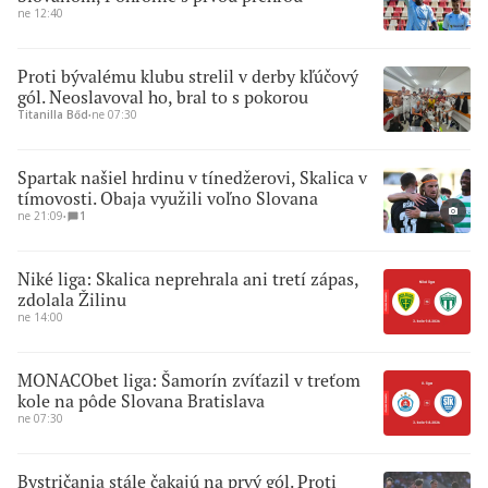
ne 12:40
Proti bývalému klubu strelil v derby kľúčový
gól. Neoslavoval ho, bral to s pokorou
Titanilla Bőd
∙
ne 07:30
Spartak našiel hrdinu v tínedžerovi, Skalica v
tímovosti. Obaja využili voľno Slovana
ne 21:09
∙
1
Niké liga: Skalica neprehrala ani tretí zápas,
zdolala Žilinu
ne 14:00
MONACObet liga: Šamorín zvíťazil v treťom
kole na pôde Slovana Bratislava
ne 07:30
Bystričania stále čakajú na prvý gól. Proti