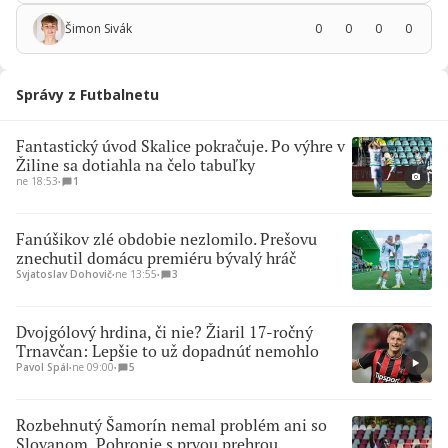
Šimon Sivák
0
0
0
0
Správy z Futbalnetu
Fantastický úvod Skalice pokračuje. Po výhre v
Žiline sa dotiahla na čelo tabuľky
ne 18:53
∙
1
Fanúšikov zlé obdobie nezlomilo. Prešovu
znechutil domácu premiéru bývalý hráč
Svjatoslav Dohovič
∙
ne 13:55
∙
3
Dvojgólový hrdina, či nie? Žiaril 17-ročný
Trnavčan: Lepšie to už dopadnúť nemohlo
Pavol Spál
∙
ne 09:00
∙
5
Rozbehnutý Šamorín nemal problém ani so
Slovanom, Pohronie s prvou prehrou