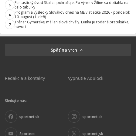
Fantastický úvod Skalice pokračuje. Po výhre v Žiline sa dotiahla na
5
čelo tabuľky
Program a výsledky Slovákov dnes na ME v atletike 2026 - pondelok
6
10. august (1. deň)
Tréner Gymerskej má len slová chvály. Lenka je rodená pretekárka,
7
hovorí
Späť na vrch
Redakcia a kontakty
Vypnutie AdBlock
Sledujte nás:
sportnet.sk
sportnet.sk
Sportnet
sportnet_sk