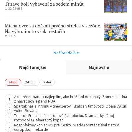
Trnave boli vybavení za sedem minút
so 22:22
∙
1
Michalovce sa dočkali prvého strelca v sezóne.
Na výhru im to však nestačilo
so 19:59
Načítať ďalšie
Najčítanejšie
Najnovšie
4 hod
24 hod
7 dní
Ako tréner patril k najlepším, ako hráč bol dokonalý. Zomrela jedna
1
z najväčších legiend NBA
Spartak našiel hrdinu v tínedžerovi, Skalica v tímovosti. Obaja využili
2
voľno Slovana
Tour de France má staronovú šampiónku. Dramatický súboj
3
rozhodol až záverečný kopec
Rozprávkový koniec MS pre Česko. Mladý šprintér získal zlato v
4
európskom rekorde